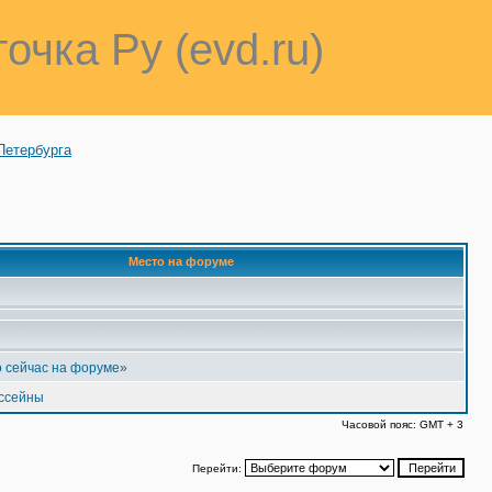
точка Ру (evd.ru)
Петербурга
Место на форуме
 сейчас на форуме»
ассейны
Часовой пояс: GMT + 3
Перейти: