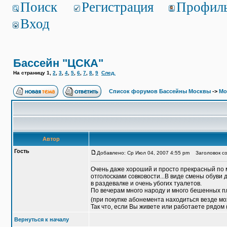
Поиск
Регистрация
Профил
Вход
Бассейн "ЦСКА"
На страницу
1
,
2
,
3
,
4
,
5
,
6
,
7
,
8
,
9
След.
Список форумов Бассейны Москвы
->
Мо
Автор
Гость
Добавлено: Ср Июл 04, 2007 4:55 pm
Заголовок со
Очень даже хороший и просто прекрасный по м
отголосками совковости...В виде смены обуви
в раздевалке и очень убогих туалетов.
По вечерам много народу и много бешенных п
(при покупке абонемента находиться везде мо
Так что, если Вы живете или работаете рядом 
Вернуться к началу