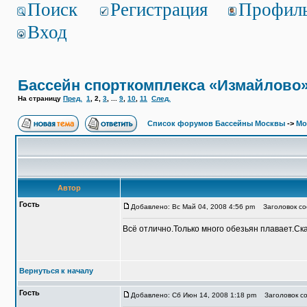
Поиск
Регистрация
Профил
Вход
Бассейн спорткомплекса «Измайлово
На страницу
Пред.
1
,
2
,
3
, ...
9
,
10
,
11
След.
Список форумов Бассейны Москвы
->
Мо
Автор
Гость
Добавлено: Вс Май 04, 2008 4:56 pm
Заголовок соо
Всё отлично.Только много обезьян плавает.Ск
Вернуться к началу
Гость
Добавлено: Сб Июн 14, 2008 1:18 pm
Заголовок со