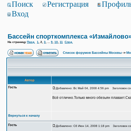
Поиск
Регистрация
Профил
Вход
Бассейн спорткомплекса «Измайлово
На страницу
Пред.
1
,
2
,
3
, ...
9
,
10
,
11
След.
Список форумов Бассейны Москвы
->
Мо
Автор
Гость
Добавлено: Вс Май 04, 2008 4:56 pm
Заголовок соо
Всё отлично.Только много обезьян плавает.Ск
Вернуться к началу
Гость
Добавлено: Сб Июн 14, 2008 1:18 pm
Заголовок со