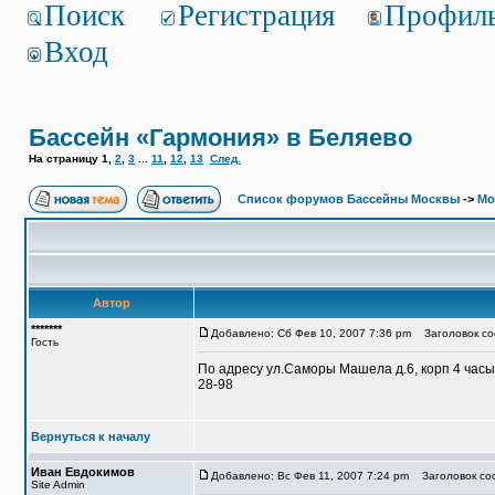
Поиск
Регистрация
Профил
Вход
Бассейн «Гармония» в Беляево
На страницу
1
,
2
,
3
...
11
,
12
,
13
След.
Список форумов Бассейны Москвы
->
Мо
Автор
*******
Добавлено: Сб Фев 10, 2007 7:36 pm
Заголовок соо
Гость
По адресу ул.Саморы Машела д.6, корп 4 часы 
28-98
Вернуться к началу
Иван Евдокимов
Добавлено: Вс Фев 11, 2007 7:24 pm
Заголовок со
Site Admin