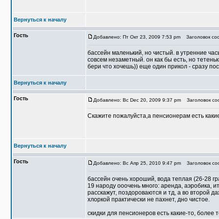
Вернуться к началу
Гость
Добавлено: Пт Окт 23, 2009 7:53 pm
Заголовок соо
бассейн маленький, но чистый. в утренние час
совсем незаметный. он как бы есть, но тетеньк
бери что хочешь)) еще один прикол - сразу по
Вернуться к началу
Гость
Добавлено: Вс Dec 20, 2009 9:37 pm
Заголовок соо
Скажите пожалуйста,а пенсионерам есть каки
Вернуться к началу
Гость
Добавлено: Вс Апр 25, 2010 9:47 pm
Заголовок соо
бассейн очень хороший, вода теплая (26-28 гр
19 народу ооочень много: аренда, аэробика, ит
расскажут, поздороваются и тд, а во второй д
хлоркой практически не пахнет, дно чистое.
скидки для пенсионеров есть какие-то, более т