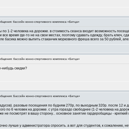
бщения: бассейн конно-спортивного комплекса «Битца»
ы по 1-2 человека на дорожке. в стоимость сеанса входит возможность посещен
и все время где-то не на свои местах, поэтому сдавать одежду, брать ключ, сд
сле басика можно выпить стаканчик морковного фреша всего за 50 рублей, ап
бщения: бассейн конно-спортивного комплекса «Битца»
е-нибудь скидки?
бщения: Бассейн конно-спортивного комплекса «Битца»
адусов). разовые посещения по будням 270р, по выходным 320р. после 12 и до 
ого по 6 человек на дорожке. с утра гораздо свободнее (1-2 человека на доро
аже не посмотрят в вашу сторону... основное занятие гардеробщицы - крепкий 
очно лучше у администратора спросить. а вот для студентов, к сожалению, нет