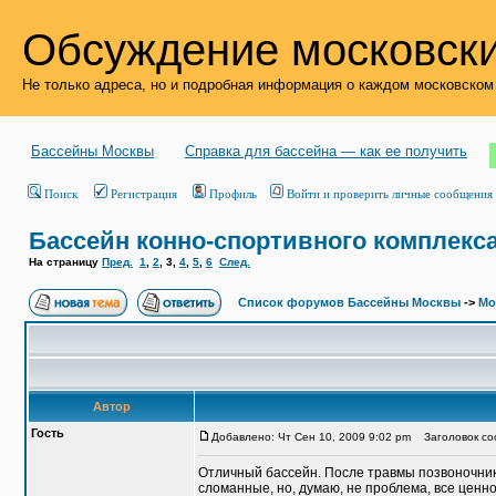
Обсуждение московски
Не только адреса, но и подробная информация о каждом московском
Бассейны Москвы
Справка для бассейна — как ее получить
Поиск
Регистрация
Профиль
Войти и проверить личные сообщения
Бассейн конно-спортивного комплекс
На страницу
Пред.
1
,
2
,
3
,
4
,
5
,
6
След.
Список форумов Бассейны Москвы
->
Мо
Автор
Гость
Добавлено: Чт Сен 10, 2009 9:02 pm
Заголовок соо
Отличный бассейн. После травмы позвоночника
сломанные, но, думаю, не проблема, все ценно