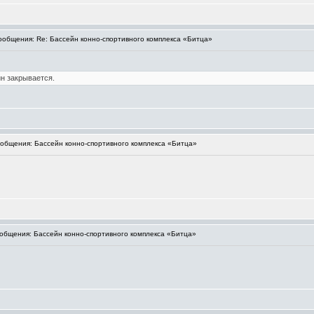
общения: Re: Бассейн конно-спортивного комплекса «Битца»
йн закрывается.
бщения: Бассейн конно-спортивного комплекса «Битца»
бщения: Бассейн конно-спортивного комплекса «Битца»