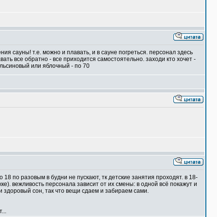
ия сауны! т.е. можно и плавать, и в сауне погреться. персонал здесь
авать все обратно - все приходится самостоятельно. заходи кто хочет -
ельсиновый или яблочный - по 70
18 по разовым в будни не пускают, тк детские занятия проходят. в 18-
жке). вежливость персонала зависит от их смены: в одной всё покажут и
и здоровый сон, так что вещи сдаем и забираем сами.
...