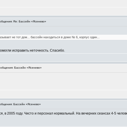
бщения: Re: Бассейн «Ясенево»
азывает не тот дом... бассейн находиться в доме № 6, корпус один...
помогли исправить неточность. Спасибо.
общения: Бассейн «Ясенево»
общения: Бассейн «Ясенево»
, в 2005 году. Чисто и персонал нормальный. На вечерних сеансах 4-5 челов