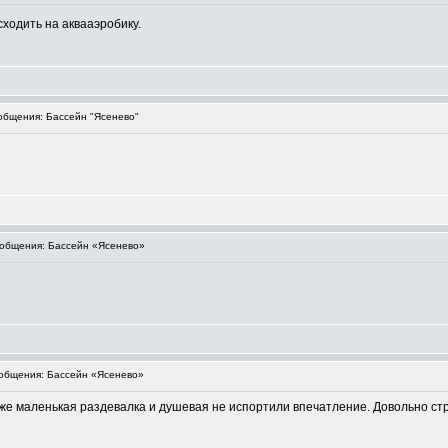
 сходить на аквааэробику.
бщения: Бассейн "Ясенево"
общения: Бассейн «Ясенево»
общения: Бассейн «Ясенево»
же маленькая раздевалка и душевая не испортили впечатление. Довольно стр