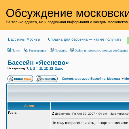
Обсуждение московски
Не только адреса, но и подробная информация о каждом московском
Бассейны Москвы
Справка для бассейна — как ее получить
Поиск
Регистрация
Профиль
Войти и проверить личные сообщения
Бассейн «Ясенево»
На страницу
1
,
2
,
3
...
11
,
12
,
13
След.
Список форумов Бассейны Москвы
->
Мо
Автор
Гость
Добавлено: Пн Апр 09, 2007 4:04 pm
Заголовок со
Не хочу вас расстраивать, но карта показывает