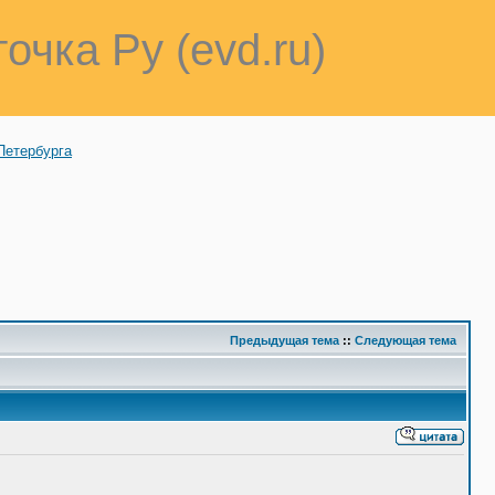
точка Ру (evd.ru)
Петербурга
Предыдущая тема
::
Следующая тема