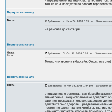
направлениями на анализы... а терапевт была 
только на 3 месю)хотя по словам терапевта та
Вернуться к началу
Гость
Добавлено: Чт Июл 24, 2008 6:35 pm
Заголовок со
на ремонте до сентября
Вернуться к началу
Grata
Добавлено: Пт Окт 31, 2008 6:14 pm
Заголовок со
Гость
Только что звонила в бассейн. Открылись они)
Вернуться к началу
Гость
Добавлено: Пн Ноя 03, 2008 1:54 pm
Заголовок со
открыли после ремонта... сам бассейн выгляд
впечатление... мед.мсправкам не доверяют, о
загоняет нескольких человек, раздевает до поя
действительно здоровы... раздевалки маленьк
постоянно следят за тем, чтобы вы мылись моч
начинают брюзжать, чтобы вы помылись, а то 