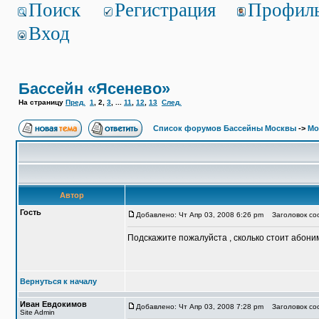
Поиск
Регистрация
Профил
Вход
Бассейн «Ясенево»
На страницу
Пред.
1
,
2
,
3
, ...
11
,
12
,
13
След.
Список форумов Бассейны Москвы
->
Мо
Автор
Гость
Добавлено: Чт Апр 03, 2008 6:26 pm
Заголовок соо
Подскажите пожалуйста , сколько стоит абони
Вернуться к началу
Иван Евдокимов
Добавлено: Чт Апр 03, 2008 7:28 pm
Заголовок соо
Site Admin