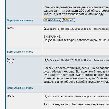
Стоимость разового посещения составляет веч
одного занятия составит 200 рублей соответс
ходить днем, так как вечером много народу.
Вернуться к началу
Гость
Добавлено: Пт Май 14, 2010 2:36 pm
Заголовок соо
ВНИМАНИЕ
На указанный телефон отвечает охрана! Звони
Вернуться к началу
Гость
Добавлено: Чт Май 20, 2010 9:57 am
Заголовок со
Гость
Бассейн просто отличный, особенно по соотно
душ работает хорошо. Больше чем 5 человек н
душ ходят с пакетами, куда тщательно складыв
крана, но никак не могла ожидать, что больше 
шкафчик, а то пойдете домой в труселях =) Уд
Вернуться к началу
Гость
Добавлено: Вс Июн 06, 2010 3:14 pm
Заголовок со
А кто знает, на лето бассейн этот закрываетс