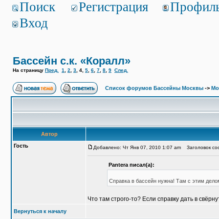
Поиск
Регистрация
Профил
Вход
Бассейн с.к. «Коралл»
На страницу
Пред.
1
,
2
,
3
,
4
,
5
,
6
,
7
,
8
,
9
След.
Список форумов Бассейны Москвы
->
Мо
Автор
Гость
Добавлено: Чт Янв 07, 2010 1:07 am
Заголовок соо
Pantera писал(а):
Справка в бассейн нужна! Там с этим дело
Что там строго-то? Если справку дать в свёрн
Вернуться к началу