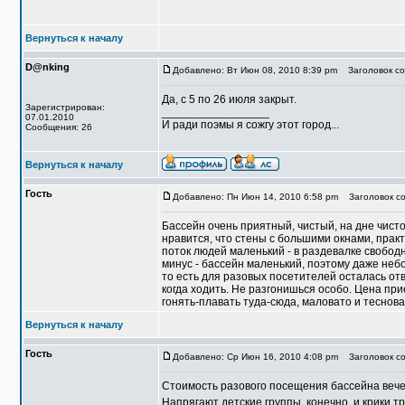
Вернуться к началу
D@nking
Добавлено: Вт Июн 08, 2010 8:39 pm
Заголовок со
Да, с 5 по 26 июля закрыт.
Зарегистрирован:
_________________
07.01.2010
И ради поэмы я сожгу этот город...
Сообщения: 26
Вернуться к началу
Гость
Добавлено: Пн Июн 14, 2010 6:58 pm
Заголовок со
Бассейн очень приятный, чистый, на дне чисто
нравится, что стены с большими окнами, прак
поток людей маленький - в раздевалке свободн
минус - бассейн маленький, поэтому даже неб
то есть для разовых посетителей осталась отве
когда ходить. Не разгонишься особо. Цена при
гонять-плавать туда-сюда, маловато и теснова
Вернуться к началу
Гость
Добавлено: Ср Июн 16, 2010 4:08 pm
Заголовок со
Стоимость разового посещения бассейна вечер
Напрягают детские группы, конечно, и крики тре