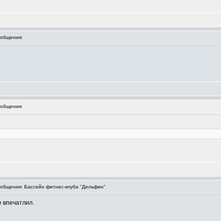
общения:
общения:
общения: Бассейн фитнес-клуба "Дельфин"
е впечатлил.