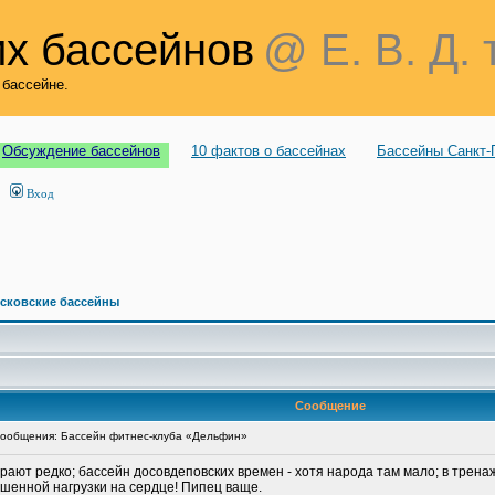
х бассейнов
@ Е. В. Д. 
 бассейне.
Обсуждение бассейнов
10 фактов о бассейнах
Бассейны Санкт-
Вход
сковские бассейны
Сообщение
ообщения: Бассейн фитнес-клуба «Дельфин»
ирают редко; бассейн досовдеповских времен - хотя народа там мало; в тренаж
ышенной нагрузки на сердце! Пипец ваще.