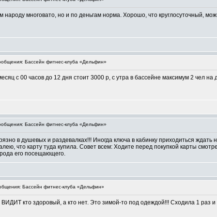
 народу многовато, но и по деньгам норма. Хорошо, что круглосуточный, можн
общения: Бассейн фитнес-клуба «Дельфин»
есяц с 00 часов до 12 дня стоит 3000 р, с утра в бассейне максимум 2 чел на 
общения: Бассейн фитнес-клуба «Дельфин»
грязно в душевых и раздевалках!!! Иногда ключа в кабинку приходиться ждать н
ею, что карту туда купила. Совет всем: Ходите перед покупкой карты смотре
арода его посещающего.
бщения: Бассейн фитнес-клуба «Дельфин»
 ВИДИТ кто здоровый, а кто нет. Это зимой-то под одеждой!!! Сходила 1 раз и