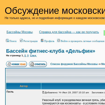
Обсуждение московски
Не только адреса, но и подробная информация о каждом московском
Бассейны Москвы
Справка для бассейна — как ее получить
Поиск
Регистрация
Профиль
Войти и проверить личные сообщения
Бассейн фитнес-клуба «Дельфин»
На страницу
1
,
2
,
3
След.
Список форумов Бассейны Москвы
->
Мо
Автор
Гость
Добавлено: Чт Июл 19, 2007 10:10 am
Заголовок с
Ужасный клуб: в раздевалках вечная грязь, уб
тренируются как космонавты - в условиях пов