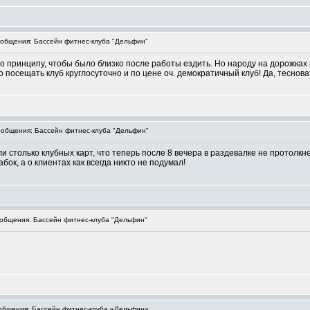
общения: Бассейн фитнес-клуба "Дельфин"
 принципу, чтобы было близко после работы ездить. Но народу на дорожках п
 посещать клуб круглосуточно и по цене оч. демократичный клуб! Да, теснова
общения: Бассейн фитнес-клуба "Дельфин"
 столько клубных карт, что теперь после 8 вечера в раздевалке не протолкне
бок, а о клиентах как всегда никто не подумал!
бщения: Бассейн фитнес-клуба "Дельфин"
бщения: Бассейн фитнес-клуба «Дельфин»