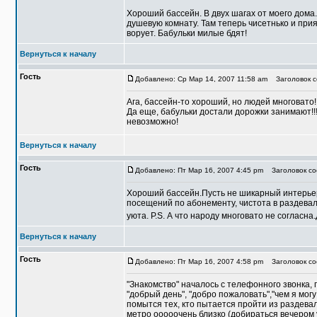
Хороший бассейн. В двух шагах от моего дома
душевую комнату. Там теперь чисетнько и при
ворует. Бабульки милые бдят!
Вернуться к началу
Гость
Добавлено: Ср Мар 14, 2007 11:58 am
Заголовок со
Ага, бассейн-то хороший, но людей многовато!
Да еще, бабульки достали дорожки занимают!!!
невозможно!
Вернуться к началу
Гость
Добавлено: Пт Мар 16, 2007 4:45 pm
Заголовок соо
Хороший бассейн.Пусть не шикарный интерьер
посещений по абонементу, чистота в раздевал
уюта. P.S. А что народу многовато не согласн
Вернуться к началу
Гость
Добавлено: Пт Мар 16, 2007 4:58 pm
Заголовок соо
"Знакомство" началось с телефонного звонка,
"добрый день", "добро пожаловать","чем я мог
помытся тех, кто пытается пройти из раздевал
метро ооооочень близко (добираться вечером 