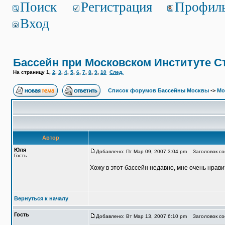
Поиск
Регистрация
Профил
Вход
Бассейн при Московском Институте С
На страницу
1
,
2
,
3
,
4
,
5
,
6
,
7
,
8
,
9
,
10
След.
Список форумов Бассейны Москвы
->
Мо
Автор
Юля
Добавлено: Пт Мар 09, 2007 3:04 pm
Заголовок соо
Гость
Хожу в этот бассейн недавно, мне очень нрави
Вернуться к началу
Гость
Добавлено: Вт Мар 13, 2007 6:10 pm
Заголовок соо