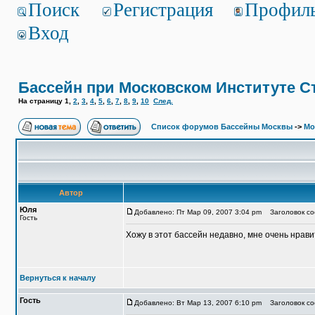
Поиск
Регистрация
Профил
Вход
Бассейн при Московском Институте С
На страницу
1
,
2
,
3
,
4
,
5
,
6
,
7
,
8
,
9
,
10
След.
Список форумов Бассейны Москвы
->
Мо
Автор
Юля
Добавлено: Пт Мар 09, 2007 3:04 pm
Заголовок соо
Гость
Хожу в этот бассейн недавно, мне очень нрави
Вернуться к началу
Гость
Добавлено: Вт Мар 13, 2007 6:10 pm
Заголовок соо