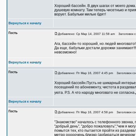
Хороший бассейн. В двух шагах от моего дома
душевую комнату. Там теперь чисетнько и при
ворует. Бабульки милые бдят!
Вернуться к началу
Гость
Добавлено: Ср Мар 14, 2007 11:58 am
Заголовок со
Ага, бассейн-то хороший, но людей многовато!
Да еще, бабульки достали дорожки занимают!!!
невозможно!
Вернуться к началу
Гость
Добавлено: Пт Мар 16, 2007 4:45 pm
Заголовок соо
Хороший бассейн.Пусть не шикарный интерьер
посещений по абонементу, чистота в раздевал
уюта. P.S. А что народу многовато не согласн
Вернуться к началу
Гость
Добавлено: Пт Мар 16, 2007 4:58 pm
Заголовок соо
"Знакомство" началось с телефонного звонка,
"добрый день", "добро пожаловать","чем я мог
помытся тех, кто пытается пройти из раздевал
метро ооооочень близко (добираться вечером 