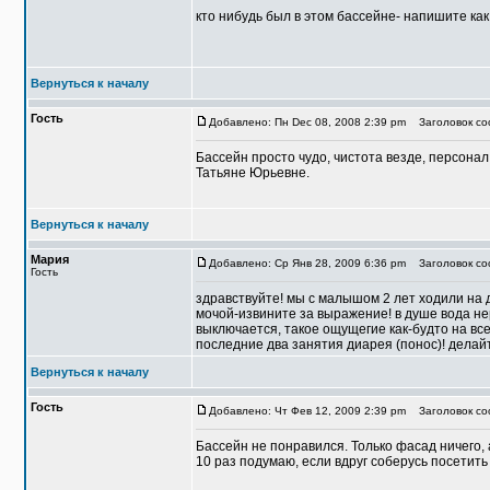
кто нибудь был в этом бассейне- напишите как
Вернуться к началу
Гость
Добавлено: Пн Dec 08, 2008 2:39 pm
Заголовок со
Бассейн просто чудо, чистота везде, персона
Татьяне Юрьевне.
Вернуться к началу
Мария
Добавлено: Ср Янв 28, 2009 6:36 pm
Заголовок соо
Гость
здравствуйте! мы с малышом 2 лет ходили на д
мочой-извините за выражение! в душе вода не
выключается, такое ощущегие как-будто на все
последние два занятия диарея (понос)! делайт
Вернуться к началу
Гость
Добавлено: Чт Фев 12, 2009 2:39 pm
Заголовок со
Бассейн не понравился. Только фасад ничего, 
10 раз подумаю, если вдруг соберусь посетить