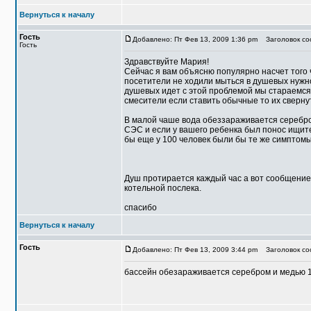
Вернуться к началу
Гость
Добавлено: Пт Фев 13, 2009 1:36 pm
Заголовок со
Гость
Здравствуйте Мария!
Сейчас я вам объясню популярно насчет того 
посетители не ходили мыться в душевых нужно 
душевых идет с этой проблемой мы стараемся 
смесители если ставить обычные то их сверну
В малой чаше вода обеззараживается серебро
СЭС и если у вашего ребенка был понос ищите 
бы еще у 100 человек были бы те же симптомы
Душ протирается каждый час а вот сообщение 
котельной послека.
спасибо
Вернуться к началу
Гость
Добавлено: Пт Фев 13, 2009 3:44 pm
Заголовок со
бассейн обезараживается серебром и медью 