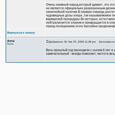
Очень наивный народ,который думает ,что это
не является официально разрешенным дезинфе
синегнойной палочке.В первую очередь растет
чудовищные дозы хлора ,так называемомое гип
варварской процедуры.Во воторых, естествеено
нейтрализуется хлором и превращается в хло
перед посещением этого бассейна продезинф
Вернуться к началу
Anna
Добавлено: Вт Авг 25, 2009 11:48 pm
Заголовок со
Гость
Becь прошлый год проходили с сыном 6 лет и 
замечательный - всегда помогают, чистота вез