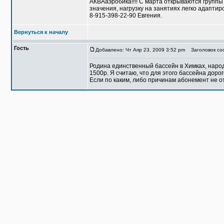
АКВАаэробика!!!! C марта открываются группы
значения, нагрузку на занятиях легко адаптиров
8-915-398-22-90 Евгения.
Вернуться к началу
Гость
Добавлено: Чт Апр 23, 2009 3:52 pm
Заголовок соо
Родина единственный бассейн в Химках, народу
1500р. Я считаю, что для этого бассейна дорог
Если по каким, либо причинам абонемент не о