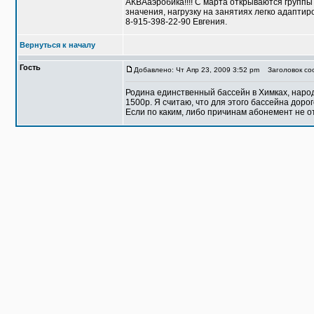
АКВАаэробика!!!! C марта открываются группы
значения, нагрузку на занятиях легко адаптиров
8-915-398-22-90 Евгения.
Вернуться к началу
Гость
Добавлено: Чт Апр 23, 2009 3:52 pm
Заголовок соо
Родина единственный бассейн в Химках, народу
1500р. Я считаю, что для этого бассейна дорог
Если по каким, либо причинам абонемент не о