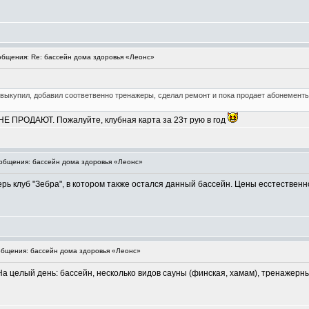
бщения: Re: бассейн дома здоровья «Леонс»
 выкупил, добавил соответвенно тренажеры, сделал ремонт и пока продает абонемент
НЕ ПРОДАЮТ. Пожалуйте, клубная карта за 23т рую в год
бщения: бассейн дома здоровья «Леонс»
рь клуб "Зебра", в котором также остался данный бассейн. Цены есстественно
бщения: бассейн дома здоровья «Леонс»
. На целый день: бассейн, несколько видов сауны (финская, хамам), тренажер