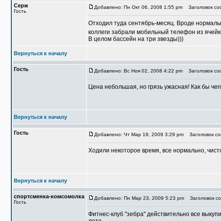
Серж
Добавлено: Пн Окт 06, 2008 1:55 pm
Заголовок со
Гость
Отходил туда сентябрь-месяц. Вроде нормально
коллеги забрали мобильный телефон из ячейки
В целом бассейн на три звезды)))
Вернуться к началу
Гость
Добавлено: Вс Ноя 02, 2008 4:22 pm
Заголовок соо
Цена небольшая, но грязь ужасная! Как бы чег
Вернуться к началу
Гость
Добавлено: Чт Мар 19, 2009 3:29 pm
Заголовок со
Ходили некоторое время, все нормально, чисто
Вернуться к началу
спортсменка-комсомолка
Добавлено: Пн Мар 23, 2009 5:23 pm
Заголовок со
Гость
Фитнес-клуб "зебра" действительно все выкуп