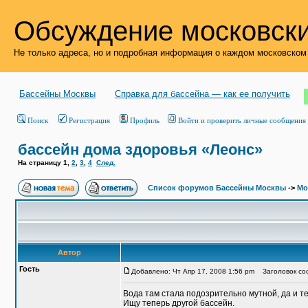
Обсуждение московски
Не только адреса, но и подробная информация о каждом московском
Бассейны Москвы
Справка для бассейна — как ее получить
Поиск
Регистрация
Профиль
Войти и проверить личные сообщения
бассейн дома здоровья «Леонс»
На страницу
1
,
2
,
3
,
4
След.
Список форумов Бассейны Москвы
->
Мо
Автор
Гость
Добавлено: Чт Апр 17, 2008 1:56 pm
Заголовок соо
Вода там стала подозрительно мутной, да и т
Ищу теперь другой бассейн.