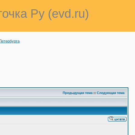
точка Ру (evd.ru)
Петербурга
Предыдущая тема
::
Следующая тема