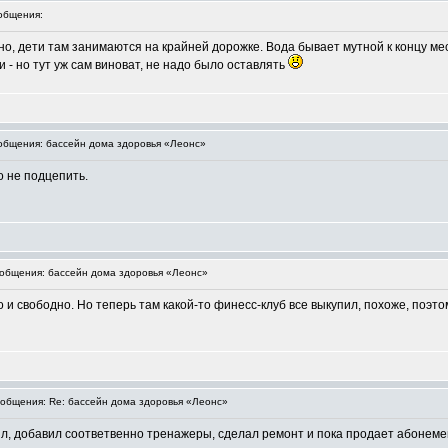
общения:
, дети там занимаются на крайней дорожке. Вода бывает мутной к концу меся
 - но тут уж сам виноват, не надо было оставлять
бщения: бассейн дома здоровья «Леонс»
о не подцепить.
общения: бассейн дома здоровья «Леонс»
 и свободно. Но теперь там какой-то финесс-клуб все выкупил, похоже, поэто
общения: Re: бассейн дома здоровья «Леонс»
ил, добавил соответвенно тренажеры, сделал ремонт и пока продает абонеме