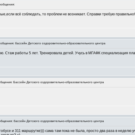
ообщения:
е,если всё соблюдать, то проблем не возникает. Справки требую правильно!!
общения: бассейн Детского оздоровительно-образовательного центра
ю. Стаж работы 5 лет. Тренировала детей. Учусь в МГАФК специализация пла
бщения: Бассейн Детского оздоровительно-образовательного центра
бщения: бассейн Детского оздоровительно-образовательного центра
обусе и 311 маршрутке))) сама там пока не была, просто два раза в неделю у