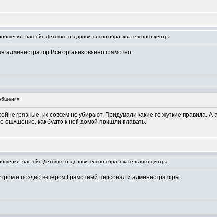
общения: бассейн Детского оздоровительно-образовательного центра
я администратор.Всё организованно грамотно.
общения:
ассейне грязные, их совсем не убирают. Придумали какие то жуткие правила. А
кое ощущение, как будто к ней домой пришли плавать.
бщения: бассейн Детского оздоровительно-образовательного центра
утром и поздно вечером.Грамотный персонал и администраторы.