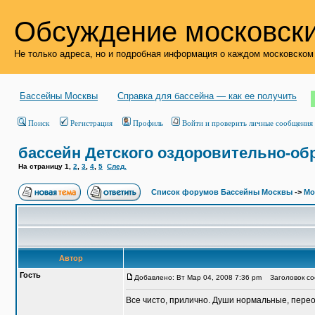
Обсуждение московски
Не только адреса, но и подробная информация о каждом московском
Бассейны Москвы
Справка для бассейна — как ее получить
Поиск
Регистрация
Профиль
Войти и проверить личные сообщения
бассейн Детского оздоровительно-об
На страницу
1
,
2
,
3
,
4
,
5
След.
Список форумов Бассейны Москвы
->
Мо
Автор
Гость
Добавлено: Вт Мар 04, 2008 7:36 pm
Заголовок соо
Все чисто, прилично. Души нормальные, перео