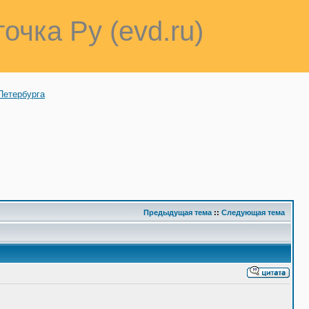
точка Ру (evd.ru)
Петербурга
Предыдущая тема
::
Следующая тема