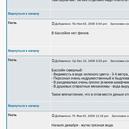
там сауны как? за них отдельно надо платить?
Вернуться к началу
Гость
Добавлено: Пн Ноя 03, 2008 3:04 pm
Заголовок соо
В бассейне нет фенов.
Вернуться к началу
Гость
Добавлено: Ср Dec 10, 2008 3:03 pm
Заголовок соо
Бассейн скверный:
- Видимость в воде зеленого цвета - 3-4 метра
- Персонал очень недружественный и быдлов
- В раздевалках очень грязно (в моем шкафчик
- В душевых отвратные механизмы - вода выру
Такое впечатление, что в этом месте деньги о
Вернуться к началу
Гость
Добавлено: Пт Янв 02, 2009 12:18 pm
Заголовок со
Начало декабря - жутко грязная вода.