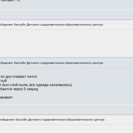
 сколько? =)
бщения: бассейн Детского оздоровительно-образовательного центра
бщения: бассейн Детского оздоровительно-образовательного центра
, по дну плавает нечто
атый
е был слой пыли, вся одежда запачкалась)
бается через 5 секунд
тмывают.
общения: бассейн Детского оздоровительно-образовательного центра