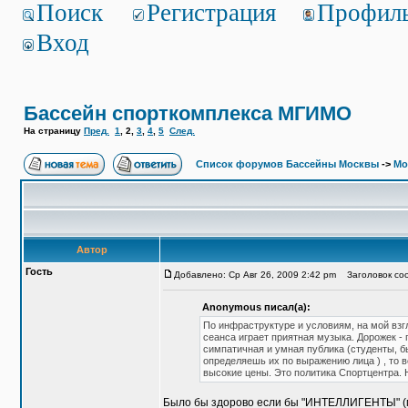
Поиск
Регистрация
Профил
Вход
Бассейн спорткомплекса МГИМО
На страницу
Пред.
1
,
2
,
3
,
4
,
5
След.
Список форумов Бассейны Москвы
->
Мо
Автор
Гость
Добавлено: Ср Авг 26, 2009 2:42 pm
Заголовок соо
Anonymous писал(а):
По инфраструктуре и условиям, на мой взг
сеанса играет приятная музыка. Дорожек - 
симпатичная и умная публика (студенты, б
определяешь их по выражению лица ) , то 
высокие цены. Это политика Спортцентра. 
Было бы здорово если бы "ИНТЕЛЛИГЕНТЫ" (ме