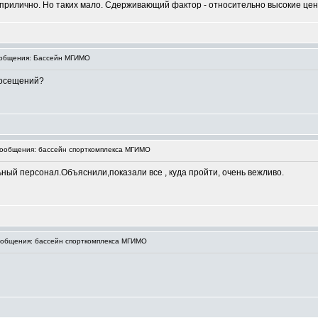
бя прилично. Но таких мало. Сдерживающий фактор - относительно высокие цен
общения: Бассейн МГИМО
посещений?
ообщения: бассейн спорткомплекса МГИМО
ый персонал.Объяснили,показали все , куда пройти, очень вежливо.
общения: бассейн спорткомплекса МГИМО