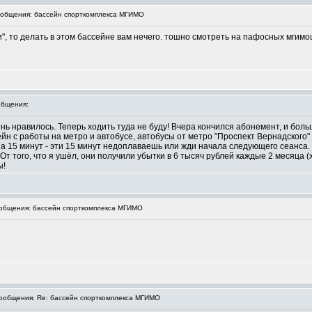
общения: бассейн спорткомплекса МГИМО
", то делать в этом бассейне вам нечего. тошно смотреть на пафосных мгим
бщения:
нь нравилось. Теперь ходить туда не буду! Вчера кончился абонемент, и бол
йн с работы на метро и автобусе, автобусы от метро "Проспект Вернадского" 
на 15 минут - эти 15 минут недоплаваешь или жди начала следующего сеанса. 
 От того, что я ушёл, они получили убытки в 6 тысяч рублей каждые 2 месяца 
ы!
общения: бассейн спорткомплекса МГИМО
общения: Re: бассейн спорткомплекса МГИМО