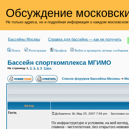
Обсуждение московски
Не только адреса, но и подробная информация о каждом московском
Бассейны Москвы
Справка для бассейна — как ее получить
Поиск
Регистрация
Профиль
Войти и проверить личные сообщения
Бассейн спорткомплекса МГИМО
На страницу
1
,
2
,
3
,
4
,
5
След.
Список форумов Бассейны Москвы
->
Мо
Автор
Гость
Добавлено: Вс Мар 25, 2007 7:59 pm
Заголовок со
По инфраструктуре и условиям, на мой взгляд,
главное - чистоплотная, без открытого невеж