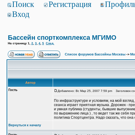
Поиск
Регистрация
Профил
Вход
Бассейн спорткомплекса МГИМО
На страницу
1
,
2
,
3
,
4
,
5
След.
Список форумов Бассейны Москвы
->
Мо
Автор
Гость
Добавлено: Вс Мар 25, 2007 7:59 pm
Заголовок со
По инфраструктуре и условиям, на мой взгляд,
сеанса играет приятная музыка. Дорожек - пр
и умная публика (студенты, бывшие выпускник
по выражению лица ) , то ведет так же себя 
политика Спортцентра. Надо сказать, что она
Вернуться к началу
Гость