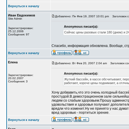
Вернуться к началу
Иван Евдокимов
Добавлено: Пн Фев 19, 2007 10:01 pm
Заголовок со
Site Admin
Anonymous писал(а):
Зарегистрирован:
25.12.2006
Сейчас цены разовых стали 180 (днем) и 2
Сообщения: 97
Спасибо, информация обновлена. Вообще, стр
Вернуться к началу
Елена
Добавлено: Вт Фев 20, 2007 2:04 am
Заголовок соо
Anonymous писал(а):
Зарегистрирован:
20.02.2007
Жуткий бассейн, в кассе обсчитывают, пер
Сообщения: 3
работают, короче цены поднимают, а отлчн
Хочу добвавить,что это очень холодный бассе
простудой.В демострационном зале сильнейши
людям со слабым здоровьем.Прошу администр
удовольствия и здоровья получают дополител
врядли что изменит.Ну не принято у нас думат
вред здоровью - портиться зрение.
Вернуться к началу