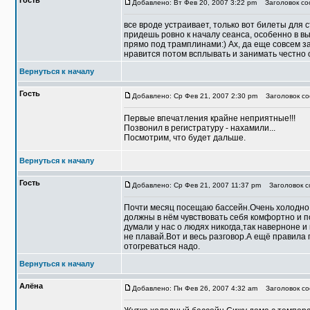
Гость
Добавлено: Вт Фев 20, 2007 3:22 pm
Заголовок со
все вроде устраивает, только вот билеты для 
придешь ровно к началу сеанса, особенно в в
прямо под трамплинами:) Ах, да еще совсем з
нравится потом всплывать и занимать честно
Вернуться к началу
Гость
Добавлено: Ср Фев 21, 2007 2:30 pm
Заголовок со
Первые впечатления крайне неприятные!!!
Позвонил в регистратуру - нахамили...
Посмотрим, что будет дальше.
Вернуться к началу
Гость
Добавлено: Ср Фев 21, 2007 11:37 pm
Заголовок со
Почти месяц посещаю бассейн.Очень холодно,
должны в нём чувствовать себя комфортно и п
думали у нас о людях никогда,так наверноне 
не плавай.Вот и весь разговор.А ещё правила
отогреваться надо.
Вернуться к началу
Алёна
Добавлено: Пн Фев 26, 2007 4:32 am
Заголовок со