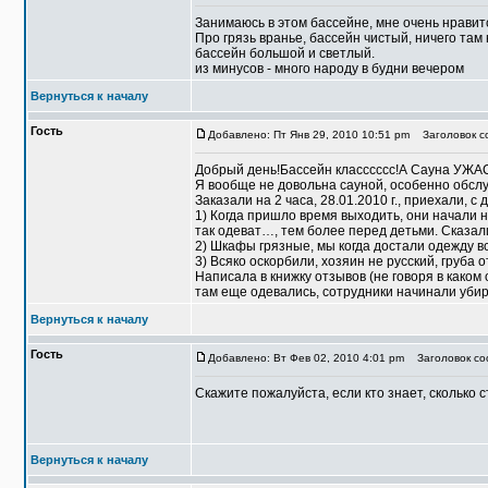
Занимаюсь в этом бассейне, мне очень нравит
Про грязь вранье, бассейн чистый, ничего там
бассейн большой и светлый.
из минусов - много народу в будни вечером
Вернуться к началу
Гость
Добавлено: Пт Янв 29, 2010 10:51 pm
Заголовок со
Добрый день!Бассейн класссссс!А Сауна УЖ
Я вообще не довольна сауной, особенно обслу
Заказали на 2 часа, 28.01.2010 г., приехали, с 
1) Когда пришло время выходить, они начали н
так одеват…, тем более перед детьми. Сказал
2) Шкафы грязные, мы когда достали одежду вс
3) Всяко оскорбили, хозяин не русский, груба о
Написала в книжку отзывов (не говоря в каком 
там еще одевались, сотрудники начинали убир
Вернуться к началу
Гость
Добавлено: Вт Фев 02, 2010 4:01 pm
Заголовок соо
Скажите пожалуйста, если кто знает, сколько
Вернуться к началу