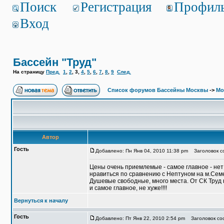
Поиск
Регистрация
Профил
Вход
Бассейн "Труд"
На страницу
Пред.
1
,
2
,
3
,
4
,
5
,
6
,
7
,
8
,
9
След.
Список форумов Бассейны Москвы
->
Мо
Автор
Гость
Добавлено: Пн Янв 04, 2010 11:38 pm
Заголовок со
Цены очень приемлемые - самое главное - нет
нравиться по сравнению с Нептуном на м.Семен
Душевые свободные, много места. От СК Труд н
и самое главное, не хуже!!!!
Вернуться к началу
Гость
Добавлено: Пт Янв 22, 2010 2:54 pm
Заголовок соо