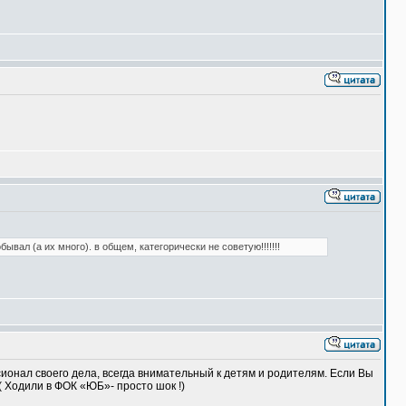
ывал (а их много). в общем, категорически не советую!!!!!!!
онал своего дела, всегда внимательный к детям и родителям. Если Вы
( Ходили в ФОК «ЮБ»- просто шок !)