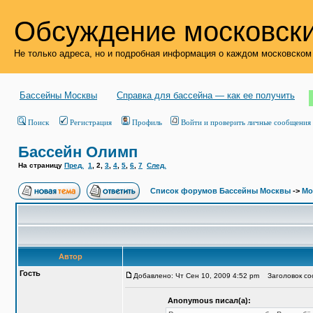
Обсуждение московски
Не только адреса, но и подробная информация о каждом московском
Бассейны Москвы
Справка для бассейна — как ее получить
Поиск
Регистрация
Профиль
Войти и проверить личные сообщения
Бассейн Олимп
На страницу
Пред.
1
,
2
,
3
,
4
,
5
,
6
,
7
След.
Список форумов Бассейны Москвы
->
Мо
Автор
Гость
Добавлено: Чт Сен 10, 2009 4:52 pm
Заголовок соо
Anonymous писал(а):