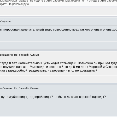
ок научился плавать, не ходите в этот бассейн. Мы ходили почти 3 года в этот бассей
 дуют. Не рекомендую.
общения:
вает персоонал замечательный знаю совершенно всех так что очень и очень х
ообщения: Re: бассейн Олимп
т туда 8 лет. Замечательно! Пусть ходит хоть ещё 8. Возможно он пришёл ту
е научили плавать. Мы ваодили своего с 5-то до 8-ми лет к Моревой и Скворцо
ал в гардеробной, раздевалке, на ресепшн - вполне адекватный.
общения: Re: бассейн Олимп
? ну там уборщицы, гардеробщицы? не было ли краж верхней одежды?