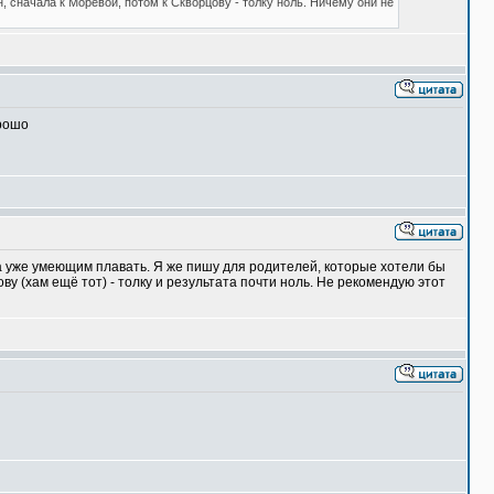
н, сначала к Моревой, потом к Скворцову - толку ноль. Ничему они не
орошо
да уже умеющим плавать. Я же пишу для родителей, которые хотели бы
ву (хам ещё тот) - толку и результата почти ноль. Не рекомендую этот