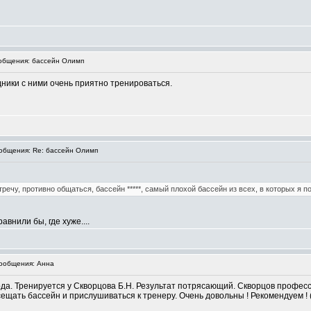
бщения: бассейн Олимп
ники с ними очень приятно тренироваться.
бщения: Re: бассейн Олимп
ечу, противно общаться, бассейн *****, самый плохой бассейн из всех, в которых я поб
внили бы, где хуже....
ообщения: Анна
а. Тренируется у Скворцова Б.Н. Результат потрясающий. Скворцов професси
ещать бассейн и прислушиваться к тренеру. Очень довольны ! Рекомендуем ! 