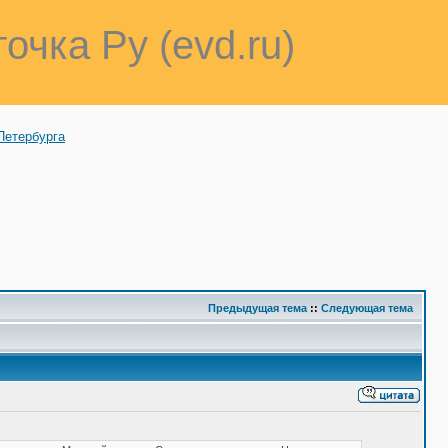
точка Ру (evd.ru)
Петербурга
Предыдущая тема
::
Следующая тема