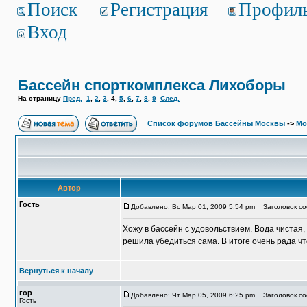
Поиск
Регистрация
Профил
Вход
Бассейн спорткомплекса Лихоборы
На страницу
Пред.
1
,
2
,
3
,
4
,
5
,
6
,
7
,
8
,
9
След.
Список форумов Бассейны Москвы
->
Мо
Автор
Гость
Добавлено: Вс Мар 01, 2009 5:54 pm
Заголовок со
Хожу в бассейн с удовольствием. Вода чистая,
решила убедиться сама. В итоге очень рада ч
Вернуться к началу
гор
Добавлено: Чт Мар 05, 2009 6:25 pm
Заголовок со
Гость