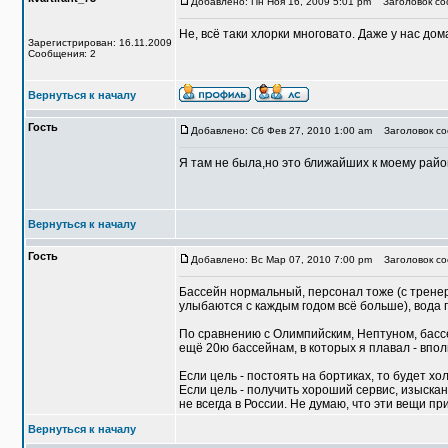
Добавлено: Пн Ноя 16, 2009 5:01 pm
Заголовок со
Не, всё таки хлорки многовато. Даже у нас
дом
Зарегистрирован: 16.11.2009
Сообщения: 2
Вернуться к началу
Гость
Добавлено: Сб Фев 27, 2010 1:00 am
Заголовок со
Я там не была,но это ближайших к моему райо
Вернуться к началу
Гость
Добавлено: Вс Мар 07, 2010 7:00 pm
Заголовок со
Бассейн нормальный, персонал тоже (с тренер
улыбаются с каждым годом всё больше), вода 
По сравнению с Олимпийским, Нептуном, басс
ещё 20ю бассейнам, в которых я плавал - впол
Если цель - постоять на бортиках, то будет хо
Если цель - получить хороший сервис, изыска
не всегда в России. Не думаю, что эти вещи 
Вернуться к началу