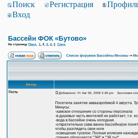
Поиск
Регистрация
Профил
Вход
Бассейн ФОК «Бутово»
На страницу
Пред.
1
,
2
,
3
,
4
,
5
След.
Список форумов Бассейны Москвы
->
Мо
Автор
Гость
Добавлено: Чт Авг 06, 2009 2:48 pm
Заголовок соо
Посетила занятие аквааэробикой 4 августа. Тр
Минусы:
-хамское отношение со стороны персонала
-в душевых часть вентелей не работает, т.е. х
-вода в бассейне очень холодная.
-отвратительна сама ванна бассейна(не понят
чтобы разглядеть свои ноги
-освещение тусклое. Полная иллюзия нахожден
-тренер обращается "Эй!" и "Эй,ты!".