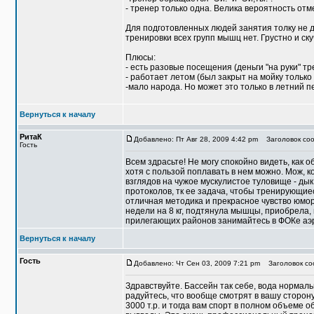
- тренер только одна. Велика вероятность от
Для подготовленных людей занятия толку не д
тренировки всех групп мышц нет. Грустно и ск
Плюсы:
- есть разовые посещения (деньги "на руки" тр
- работает летом (был закрыт на мойку только 
-мало народа. Но может это только в летний п
Вернуться к началу
РитаК
Добавлено: Пт Авг 28, 2009 4:42 pm
Заголовок соо
Гость
Всем здрасьте! Не могу спокойно видеть, как о
хотя с пользой поплавать в нем можно. Мож, 
взглядов на чужое мускулистое туловище - ды
протоколов, тк ее задача, чтобы тренирующие
отличная методика и прекрасное чувство юмор
недели на 8 кг, подтянула мышцы, приобрела,
прилегающих районов занимайтесь в ФОКе аэр
Вернуться к началу
Гость
Добавлено: Чт Сен 03, 2009 7:21 pm
Заголовок соо
Здравствуйте. Бассейн так себе, вода нормаль
радуйтесь, что вообще смотрят в вашу сторону
3000 т.р. и тогда вам спорт в полном объеме о