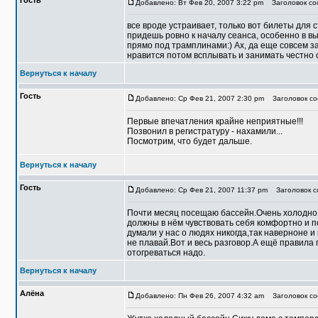
Гость
Добавлено: Вт Фев 20, 2007 3:22 pm
Заголовок со
все вроде устраивает, только вот билеты для 
придешь ровно к началу сеанса, особенно в в
прямо под трамплинами:) Ах, да еще совсем з
нравится потом всплывать и занимать честно
Вернуться к началу
Гость
Добавлено: Ср Фев 21, 2007 2:30 pm
Заголовок со
Первые впечатления крайне неприятные!!!
Позвонил в регистратуру - нахамили...
Посмотрим, что будет дальше.
Вернуться к началу
Гость
Добавлено: Ср Фев 21, 2007 11:37 pm
Заголовок со
Почти месяц посещаю бассейн.Очень холодно,
должны в нём чувствовать себя комфортно и п
думали у нас о людях никогда,так наверноне 
не плавай.Вот и весь разговор.А ещё правила
отогреваться надо.
Вернуться к началу
Алёна
Добавлено: Пн Фев 26, 2007 4:32 am
Заголовок со