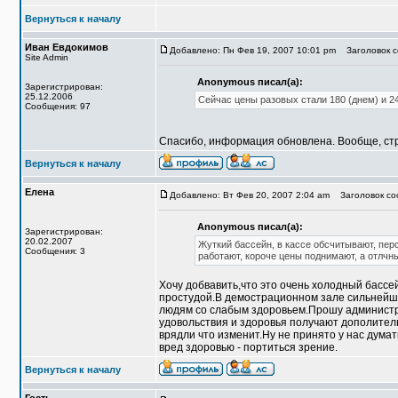
Вернуться к началу
Иван Евдокимов
Добавлено: Пн Фев 19, 2007 10:01 pm
Заголовок со
Site Admin
Anonymous писал(а):
Зарегистрирован:
25.12.2006
Сейчас цены разовых стали 180 (днем) и 2
Сообщения: 97
Спасибо, информация обновлена. Вообще, стр
Вернуться к началу
Елена
Добавлено: Вт Фев 20, 2007 2:04 am
Заголовок соо
Anonymous писал(а):
Зарегистрирован:
20.02.2007
Жуткий бассейн, в кассе обсчитывают, пер
Сообщения: 3
работают, короче цены поднимают, а отлчн
Хочу добвавить,что это очень холодный бассе
простудой.В демострационном зале сильнейши
людям со слабым здоровьем.Прошу администр
удовольствия и здоровья получают дополител
врядли что изменит.Ну не принято у нас думат
вред здоровью - портиться зрение.
Вернуться к началу