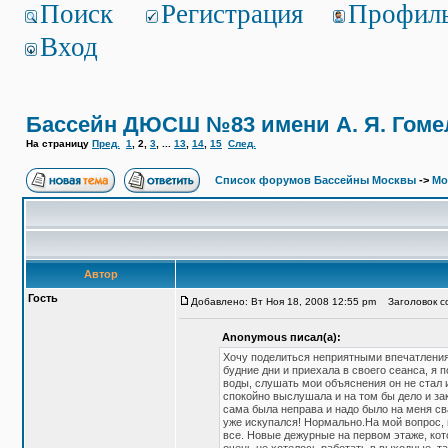
Поиск
Регистрация
Профил
Вход
Бассейн ДЮСШ №83 имени А. Я. Гоме
На страницу
Пред.
1
,
2
,
3
, ...
13
,
14
,
15
След.
Список форумов Бассейны Москвы
->
Мо
Автор
Гость
Добавлено: Вт Ноя 18, 2008 12:55 pm
Заголовок со
Anonymous писал(а):
Хочу поделиться неприятными впечатлениям
будние дни и приехала в своего сеанса, я 
воды, слушать мои объяснения он не стал 
спокойно выслушала и на том бы дело и зако
сама была неправа и надо было на меня сва
уже искупался! Нормально.На мой вопрос, п
все. Новые дежурные на первом этаже, кот