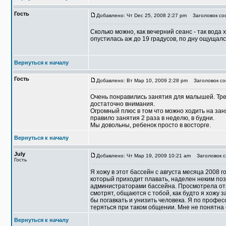
Гость
Добавлено: Чт Dec 25, 2008 2:27 pm
Заголовок соо
Сколько можно, как вечерний сеанс - так вода 
опустилась аж до 19 градусов, по дну ощущалс
Вернуться к началу
Гость
Добавлено: Вт Мар 10, 2009 2:28 pm
Заголовок со
Очень понравились занятия для малышей. Тре
достаточно внимания.
Огромный плюс в том что можно ходить на занят
правило занятия 2 раза в неделю, в будни.
Мы довольны, ребенок просто в восторге.
Вернуться к началу
July
Добавлено: Чт Мар 19, 2009 10:21 am
Заголовок с
Гость
Я хожу в этот бассейн с августа месяца 2008 
который приходит плавать, наделен неким поз
администраторами бассейна. Просмотрела отз
смотрят, общаются с тобой, как будто я хожу 
бы погавкать и унизить человека. Я по профес
теряться при таком общении. Мне не понятна 
Вернуться к началу