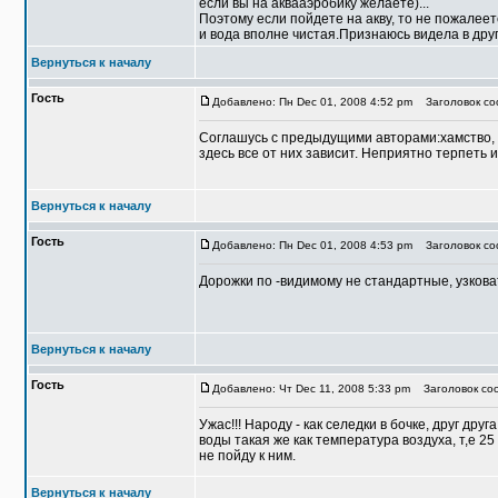
если вы на аквааэробику желаете)...
Поэтому если пойдете на акву, то не пожалеет
и вода вполне чистая.Признаюсь видела в друг
Вернуться к началу
Гость
Добавлено: Пн Dec 01, 2008 4:52 pm
Заголовок соо
Соглашусь с предыдущими авторами:хамство, 
здесь все от них зависит. Неприятно терпеть и
Вернуться к началу
Гость
Добавлено: Пн Dec 01, 2008 4:53 pm
Заголовок соо
Дорожки по -видимому не стандартные, узковат
Вернуться к началу
Гость
Добавлено: Чт Dec 11, 2008 5:33 pm
Заголовок соо
Ужас!!! Народу - как селедки в бочке, друг др
воды такая же как температура воздуха, т,е 25
не пойду к ним.
Вернуться к началу