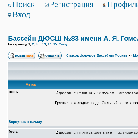
Поиск
Регистрация
Профил
Вход
Бассейн ДЮСШ №83 имени А. Я. Гоме
На страницу
1
,
2
,
3
...
13
,
14
,
15
След.
Список форумов Бассейны Москвы
->
Мо
Автор
Гость
Добавлено: Пт Янв 18, 2008 9:24 pm
Заголовок соо
Грязная и холодная вода. Сильный запах хлор
Вернуться к началу
Гость
Добавлено: Пн Янв 28, 2008 8:45 pm
Заголовок соо