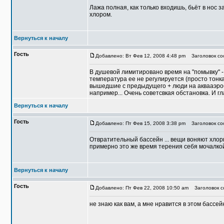
Лажа полная, как только входишь, бьёт в нос з
хлором.
Вернуться к началу
Гость
Добавлено: Вт Фев 12, 2008 4:48 pm
Заголовок соо
В душевой лимитировано время на "помывку" - 
температура ее не регулируется (просто тонк
вышедшие с предыдущего + люди на аквааэроби
например... Очень советсвкая обстановка. И г
Вернуться к началу
Гость
Добавлено: Пт Фев 15, 2008 3:38 pm
Заголовок соо
Отвратительный бассейн ... вещи воняют хлорк
примерно это же время терения себя мочалкой .
Вернуться к началу
Гость
Добавлено: Пт Фев 22, 2008 10:50 am
Заголовок с
не знаю как вам, а мне нравится в этом бассе