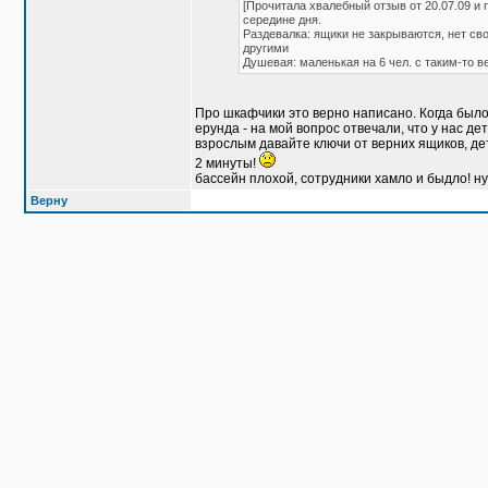
[Прочитала хвалебный отзыв от 20.07.09 и
середине дня.
Раздевалка: ящики не закрываются, нет св
другими
Душевая: маленькая на 6 чел. с таким-то в
Про шкафчики это верно написано. Когда был
ерунда - на мой вопрос отвечали, что у нас д
взрослым давайте ключи от верних ящиков, дет
2 минуты!
бассейн плохой, сотрудники хамло и быдло! ну
Верну