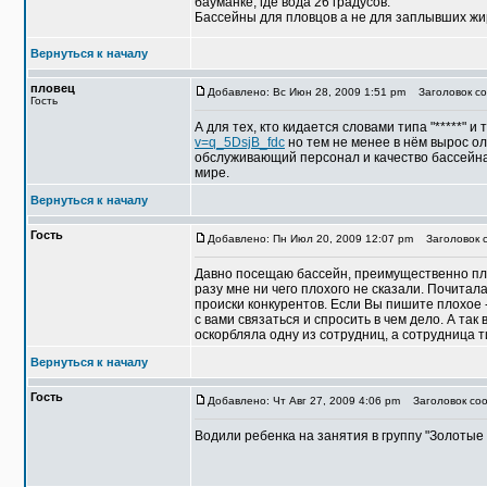
бауманке, где вода 26 градусов.
Бассейны для пловцов а не для заплывших жир
Вернуться к началу
пловец
Добавлено: Вс Июн 28, 2009 1:51 pm
Заголовок со
Гость
А для тех, кто кидается словами типа "*****" и т
v=q_5DsjB_fdc
но тем не менее в нём вырос о
обслуживающий персонал и качество бассейна,
мире.
Вернуться к началу
Гость
Добавлено: Пн Июл 20, 2009 12:07 pm
Заголовок с
Давно посещаю бассейн, преимущественно пла
разу мне ни чего плохого не сказали. Почита
происки конкурентов. Если Вы пишите плохое 
с вами связаться и спросить в чем дело. А так 
оскорбляла одну из сотрудниц, а сотрудница т
Вернуться к началу
Гость
Добавлено: Чт Авг 27, 2009 4:06 pm
Заголовок соо
Водили ребенка на занятия в группу "Золотые