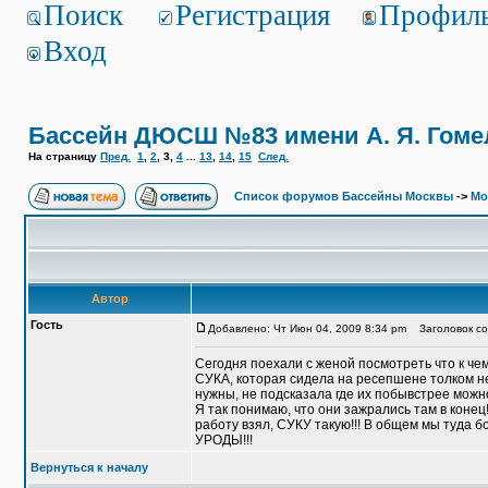
Поиск
Регистрация
Профил
Вход
Бассейн ДЮСШ №83 имени А. Я. Гоме
На страницу
Пред.
1
,
2
,
3
,
4
...
13
,
14
,
15
След.
Список форумов Бассейны Москвы
->
Мо
Автор
Гость
Добавлено: Чт Июн 04, 2009 8:34 pm
Заголовок со
Сегодня поехали с женой посмотреть что к че
СУКА, которая сидела на ресепшене толком не с
нужны, не подсказала где их побывстрее мож
Я так понимаю, что они зажрались там в кон
работу взял, СУКУ такую!!! В общем мы туда б
УРОДЫ!!!
Вернуться к началу