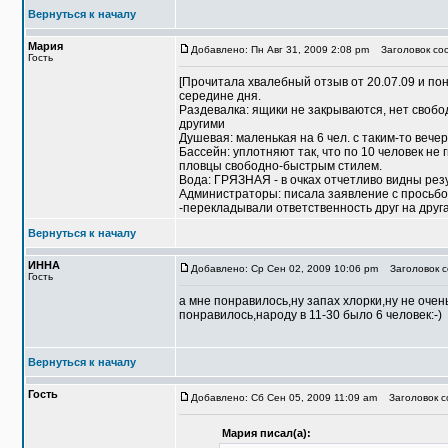
Вернуться к началу
Мария
Добавлено: Пн Авг 31, 2009 2:08 pm
Заголовок соо
Гость
[Прочитала хвалебный отзыв от 20.07.09 и по
середине дня.
Раздевалка: ящики не закрываются, нет свобо
другими
Душевая: маленькая на 6 чел. с таким-то вечер
Бассейн: уплотняют так, что по 10 человек не 
пловцы свободно-быстрым стилем.
Вода: ГРЯЗНАЯ - в очках отчетливо видны рез
Администраторы: писала заявление с просьбой
-перекладывали ответственность друг на друга
Вернуться к началу
ИННА
Добавлено: Ср Сен 02, 2009 10:06 pm
Заголовок с
Гость
а мне понравилось,ну запах хлорки,ну не оче
понравилось,народу в 11-30 было 6 человек:-)
Вернуться к началу
Гость
Добавлено: Сб Сен 05, 2009 11:09 am
Заголовок со
Мария писал(а):