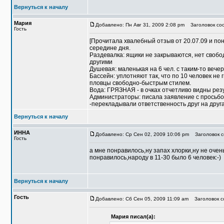
Вернуться к началу
Мария
Добавлено: Пн Авг 31, 2009 2:08 pm
Заголовок соо
Гость
[Прочитала хвалебный отзыв от 20.07.09 и по
середине дня.
Раздевалка: ящики не закрываются, нет свобо
другими
Душевая: маленькая на 6 чел. с таким-то вечер
Бассейн: уплотняют так, что по 10 человек не 
пловцы свободно-быстрым стилем.
Вода: ГРЯЗНАЯ - в очках отчетливо видны рез
Администраторы: писала заявление с просьбой
-перекладывали ответственность друг на друга
Вернуться к началу
ИННА
Добавлено: Ср Сен 02, 2009 10:06 pm
Заголовок с
Гость
а мне понравилось,ну запах хлорки,ну не оче
понравилось,народу в 11-30 было 6 человек:-)
Вернуться к началу
Гость
Добавлено: Сб Сен 05, 2009 11:09 am
Заголовок со
Мария писал(а):