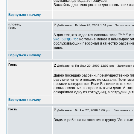
бауманке, где вода 26 градусов.
Бассейны для пловцов а не для заплывших жир
Вернуться к началу
пловец
Добавлено: Вс Июн 28, 2009 1:51 pm
Заголовок со
Гость
А для тех, кто кидается словами типа "*****" и т
v=q_5DsjB_fdc
но тем не менее в нём вырос о
обслуживающий персонал и качество бассейна,
мире.
Вернуться к началу
Гость
Добавлено: Пн Июл 20, 2009 12:07 pm
Заголовок с
Давно посещаю бассейн, преимущественно пла
разу мне ни чего плохого не сказали. Почита
происки конкурентов. Если Вы пишите плохое 
с вами связаться и спросить в чем дело. А так 
оскорбляла одну из сотрудниц, а сотрудница т
Вернуться к началу
Гость
Добавлено: Чт Авг 27, 2009 4:06 pm
Заголовок соо
Водили ребенка на занятия в группу "Золотые