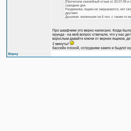
[Прочитала хвалебный отзыв от 20.07.09 и
середине дня.
Раздевалка: ящики не закрываются, нет св
другими
Душевая: маленькая на 6 чел. с таким-то в
Про шкафчики это верно написано. Когда был
ерунда - на мой вопрос отвечали, что у нас д
взрослым давайте ключи от верних ящиков, дет
2 минуты!
бассейн плохой, сотрудники хамло и быдло! ну
Верну