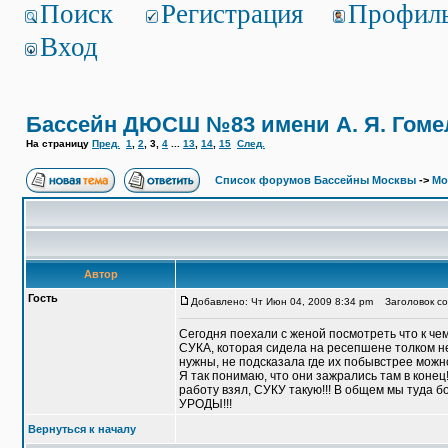
Поиск
Регистрация
Профил
Вход
Бассейн ДЮСШ №83 имени А. Я. Гоме
На страницу
Пред.
1
,
2
,
3
,
4
...
13
,
14
,
15
След.
Список форумов Бассейны Москвы
->
Мо
Автор
Гость
Добавлено: Чт Июн 04, 2009 8:34 pm
Заголовок со
Сегодня поехали с женой посмотреть что к че
СУКА, которая сидела на ресепшене толком не с
нужны, не подсказала где их побывстрее мож
Я так понимаю, что они зажрались там в кон
работу взял, СУКУ такую!!! В общем мы туда б
УРОДЫ!!!
Вернуться к началу