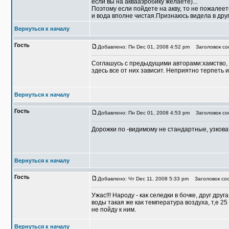
если вы на аквааэробику желаете)...
Поэтому если пойдете на акву, то не пожалеет
и вода вполне чистая.Признаюсь видела в друг
Вернуться к началу
Гость
Добавлено: Пн Dec 01, 2008 4:52 pm
Заголовок соо
Соглашусь с предыдущими авторами:хамство, 
здесь все от них зависит. Неприятно терпеть и
Вернуться к началу
Гость
Добавлено: Пн Dec 01, 2008 4:53 pm
Заголовок соо
Дорожки по -видимому не стандартные, узковат
Вернуться к началу
Гость
Добавлено: Чт Dec 11, 2008 5:33 pm
Заголовок соо
Ужас!!! Народу - как селедки в бочке, друг др
воды такая же как температура воздуха, т,е 25
не пойду к ним.
Вернуться к началу