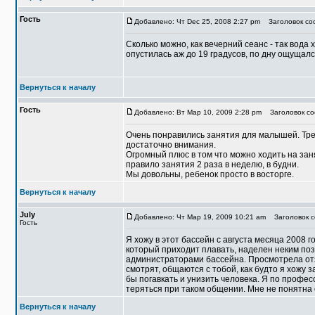
Гость
Добавлено: Чт Dec 25, 2008 2:27 pm
Заголовок соо
Сколько можно, как вечерний сеанс - так вода 
опустилась аж до 19 градусов, по дну ощущалс
Вернуться к началу
Гость
Добавлено: Вт Мар 10, 2009 2:28 pm
Заголовок со
Очень понравились занятия для малышей. Тре
достаточно внимания.
Огромный плюс в том что можно ходить на занят
правило занятия 2 раза в неделю, в будни.
Мы довольны, ребенок просто в восторге.
Вернуться к началу
July
Добавлено: Чт Мар 19, 2009 10:21 am
Заголовок с
Гость
Я хожу в этот бассейн с августа месяца 2008 
который приходит плавать, наделен неким поз
администраторами бассейна. Просмотрела отз
смотрят, общаются с тобой, как будто я хожу 
бы погавкать и унизить человека. Я по профес
теряться при таком общении. Мне не понятна 
Вернуться к началу