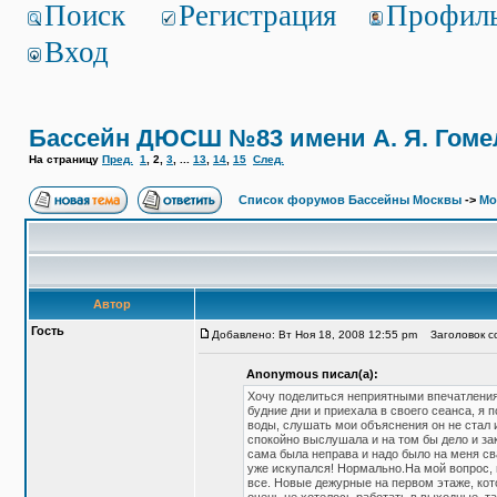
Поиск
Регистрация
Профил
Вход
Бассейн ДЮСШ №83 имени А. Я. Гоме
На страницу
Пред.
1
,
2
,
3
, ...
13
,
14
,
15
След.
Список форумов Бассейны Москвы
->
Мо
Автор
Гость
Добавлено: Вт Ноя 18, 2008 12:55 pm
Заголовок со
Anonymous писал(а):
Хочу поделиться неприятными впечатлениям
будние дни и приехала в своего сеанса, я 
воды, слушать мои объяснения он не стал 
спокойно выслушала и на том бы дело и зако
сама была неправа и надо было на меня сва
уже искупался! Нормально.На мой вопрос, п
все. Новые дежурные на первом этаже, кот