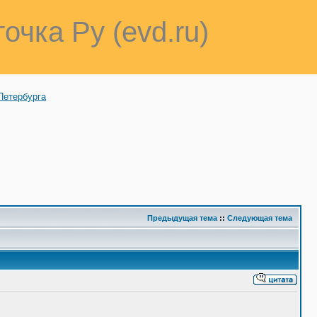
точка Ру (evd.ru)
Петербурга
Предыдущая тема
::
Следующая тема