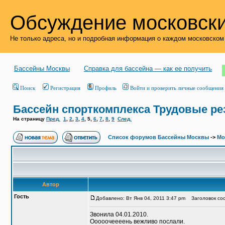
Обсуждение московски
Не только адреса, но и подробная информация о каждом московском
Бассейны Москвы
Справка для бассейна — как ее получить
Поиск
Регистрация
Профиль
Войти и проверить личные сообщения
Бассейн спорткомплекса Трудовые р
На страницу
Пред.
1
,
2
,
3
,
4
,
5
,
6
,
7
,
8
,
9
След.
Список форумов Бассейны Москвы
->
Мо
Автор
Гость
Добавлено: Вт Янв 04, 2011 3:47 pm
Заголовок соо
Звонила 04.01.2010.
Ооооочеееень вежливо послали.