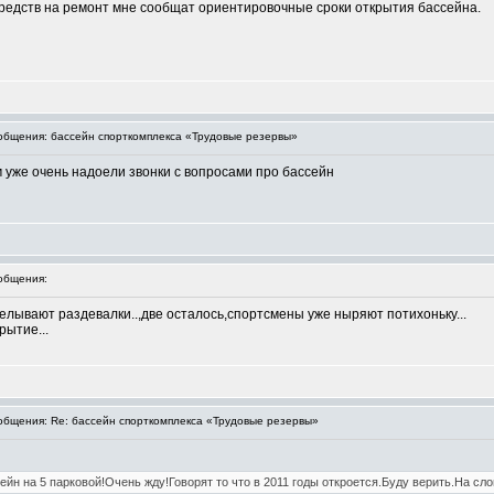
средств на ремонт мне сообщат ориентировочные сроки открытия бассейна.
бщения: бассейн спорткомплекса «Трудовые резервы»
им уже очень надоели звонки с вопросами про бассейн
общения:
делывают раздевалки..,две осталось,спортсмены уже ныряют потихоньку...
рытие...
бщения: Re: бассейн спорткомплекса «Трудовые резервы»
ейн на 5 парковой!Очень жду!Говорят то что в 2011 годы откроется.Буду верить.На сл