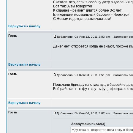
Сказали, что, если я сообщу дату выделения 
Вот так! А вы говорите!
К справке - ремонт длится более 3-х лет.
Ближайший нормальный бассейн - Черкизон.
С Новым годом,с новым счастьем!
Вернуться к началу
Гость
Добавлено: Ср Янв 12, 2011 2:53 pm
Заголовок соо
Денег нет, откроется когда не знают, похоже 
Вернуться к началу
Гость
Добавлено: Чт Фев 03, 2011 7:51 pm
Заголовок со
Прислали бригаду на отделку.., в бассейне до
Всё работает.. тьфу тьфу тьфу.., в феврале отк
Вернуться к началу
Гость
Добавлено: Пт Фев 04, 2011 3:02 am
Заголовок соо
Anonymous писал(а):
Жду пока он откроется.пока хожу в басс