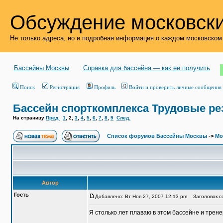
Обсуждение московски
Не только адреса, но и подробная информация о каждом московском
Бассейны Москвы
Справка для бассейна — как ее получить
Поиск
Регистрация
Профиль
Войти и проверить личные сообщения
Бассейн спорткомплекса Трудовые р
На страницу
Пред.
1
,
2
,
3
,
4
,
5
,
6
,
7
,
8
,
9
След.
Список форумов Бассейны Москвы
->
Мо
Автор
Гость
Добавлено: Вт Ноя 27, 2007 12:13 pm
Заголовок со
Я столько лет плаваю в этом бассейне и тре