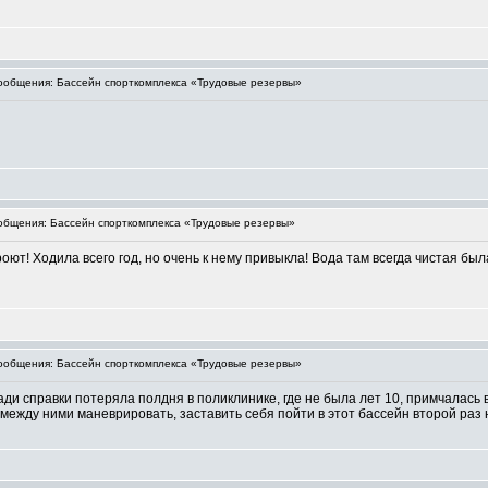
общения: Бассейн спорткомплекса «Трудовые резервы»
бщения: Бассейн спорткомплекса «Трудовые резервы»
оют! Ходила всего год, но очень к нему привыкла! Вода там всегда чистая бы
общения: Бассейн спорткомплекса «Трудовые резервы»
ади справки потеряла полдня в поликлинике, где не была лет 10, примчалась в
между ними маневрировать, заставить себя пойти в этот бассейн второй раз 