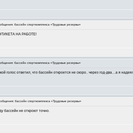
бщения: бассейн спорткомплекса «Трудовые резервы»
ЭТИКЕТА НА РАБОТЕ!
бщения: бассейн спорткомплекса «Трудовые резервы»
ой голос ответил, что бассейн откроется не скоро.. через год-два....а я надея
общения: бассейн спорткомплекса «Трудовые резервы»
оду бассейн не откроют точно.