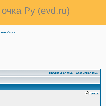
точка Ру (evd.ru)
Петербурга
Предыдущая тема
::
Следующая тема