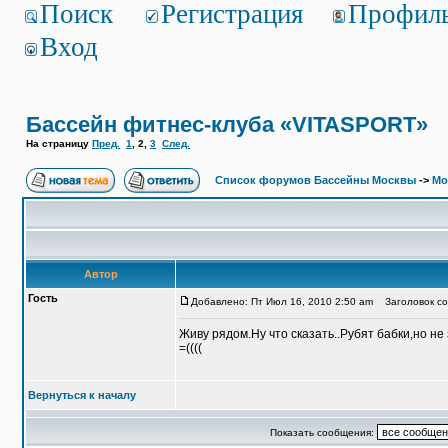
Поиск
Регистрация
Профил
Вход
Бассейн фитнес-клуба «VITASPORT»
На страницу
Пред.
1
,
2
,
3
След.
Список форумов Бассейны Москвы
->
Мо
Автор
Гость
Добавлено: Пт Июл 16, 2010 2:50 am
Заголовок со
Живу рядом.Ну что сказать..Рубят бабки,но не 
=((((
Вернуться к началу
Показать сообщения: