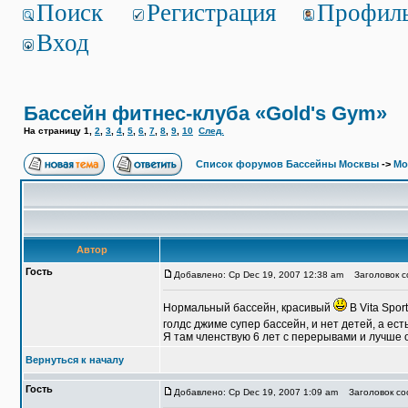
Поиск
Регистрация
Профил
Вход
Бассейн фитнес-клуба «Gold's Gym»
На страницу
1
,
2
,
3
,
4
,
5
,
6
,
7
,
8
,
9
,
10
След.
Список форумов Бассейны Москвы
->
Мо
Автор
Гость
Добавлено: Ср Dec 19, 2007 12:38 am
Заголовок со
Нормальный бассейн, красивый
В Vita Spor
голдс джиме супер бассейн, и нет детей, а ест
Я там членствую 6 лет с перерывами и лучше 
Вернуться к началу
Гость
Добавлено: Ср Dec 19, 2007 1:09 am
Заголовок соо