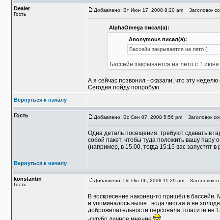
Dealer
Добавлено: Вт Июн 17, 2008 8:20 am
Заголовок со
Гость
AlphaOmega писал(а):
Anonymous писал(а):
Бассейн закрывается на лето (
Бассейн закрывается на лето с 1 июня..
А я сейчас позвонил - сказали, что эту недел
Сегодня пойду попробую.
Вернуться к началу
Гость
Добавлено: Вс Сен 07, 2008 5:56 pm
Заголовок со
Одна деталь посещения: требуют сдавать в гар
собой пакет, чтобы туда положить вашу пару 
(например, в 15.00, тогда 15:15 вас запустят в 
Вернуться к началу
konstantin
Добавлено: Пн Окт 06, 2008 11:29 am
Заголовок с
Гость
В воскресение наконец-то пришёл в бассейн. М
и упоминалось выше...вода чистая и не холодна
доброжелательности персонала, платите не 15
-сугубо личное мнение