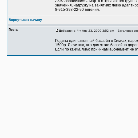
АКВАаэробика!!!! C марта открываются группы
значения, нагрузку на занятиях легко адаптиров
8-915-398-22-90 Евгения.
Вернуться к началу
Гость
Добавлено: Чт Апр 23, 2009 3:52 pm
Заголовок соо
Родина единственный бассейн в Химках, народу
1500р. Я считаю, что для этого бассейна дорог
Если по каким, либо причинам абонемент не о