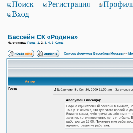
Поиск
Регистрация
Профил
Вход
Бассейн СК «Родина»
На страницу
Пред.
1
,
2
,
3
,
4
,
5
След.
Список форумов Бассейны Москвы
->
Мо
Автор
Гость
Добавлено: Вс Сен 20, 2009 11:50 am
Заголовок со
Anonymous писал(а):
Родина единственный бассейн в Химках, нар
1500р. Я считаю, что для этого бассейна до
Если по каким, либо причинам абонемент не
занятия, хотел перенести, не тут-то было.
работают до 18:00. Покажите мне работающ
администрация не работают.