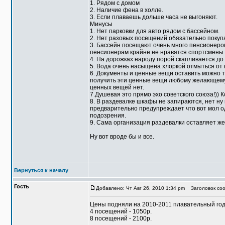
1. Рядом с домом
2. Наличие фена в холле.
3. Если плаваешь дольше часа не выгоняют.
Минусы
1. Нет парковки для авто рядом с бассейном.
2. Нет разовых посещений обязательно покуп
3. Бассейн посещают очень много пенсионеро
пенсионерам крайне не нравятся спортсмены 
4. На дорожках народу порой скапливается до 8
5. Вода очень насыщена хлоркой отмыться от 
6. Документы и ценные вещи оставить можно т
получить эти ценные вещи любому желающему, 
ценных вещей нет.
7.Душевая это прямо эхо советского союза!)) 
8. В раздевалке шкафы не запираются, нет ну
предварительно предупреждает что вот мол од
подозрения.
9. Сама организация раздевалки оставляет же
Ну вот вроде бы и все.
Вернуться к началу
Гость
Добавлено: Чт Авг 26, 2010 1:34 pm
Заголовок соо
Цены подняли на 2010-2011 плавательный год
4 посещений - 1050р.
8 посещений - 2100р.