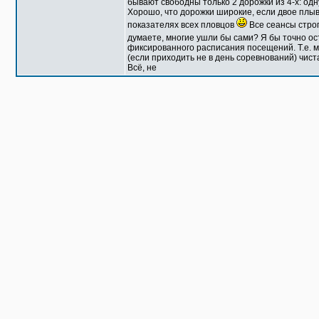
бывают свободны только 2 дорожки из 4-х: одн
Хорошо, что дорожки широкие, если двое плыв
показателях всех пловцов
Все сеансы строг
думаете, многие ушли бы сами? Я бы точно ос
фиксированного расписания посещений. Т.е. мо
(если приходить не в день соревнований) чист
Всё, не