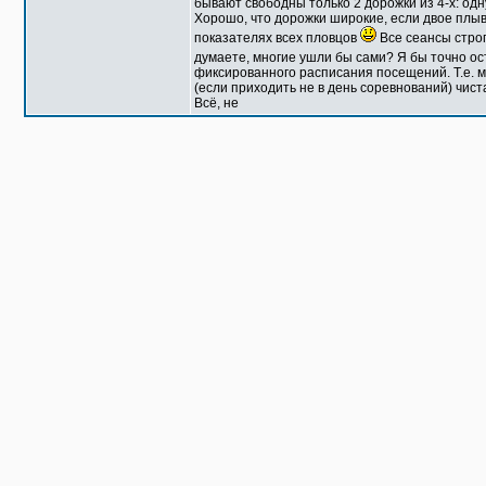
бывают свободны только 2 дорожки из 4-х: одн
Хорошо, что дорожки широкие, если двое плыв
показателях всех пловцов
Все сеансы строг
думаете, многие ушли бы сами? Я бы точно ос
фиксированного расписания посещений. Т.е. мо
(если приходить не в день соревнований) чист
Всё, не