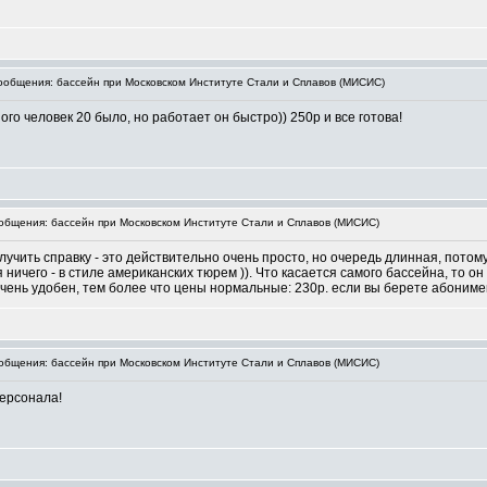
общения: бассейн при Московском Институте Стали и Сплавов (МИСИС)
го человек 20 было, но работает он быстро)) 250р и все готова!
бщения: бассейн при Московском Институте Стали и Сплавов (МИСИС)
олучить справку - это действительно очень просто, но очередь длинная, потом
ичего - в стиле американских тюрем )). Что касается самого бассейна, то он
 очень удобен, тем более что цены нормальные: 230р. если вы берете абониме
бщения: бассейн при Московском Институте Стали и Сплавов (МИСИС)
персонала!