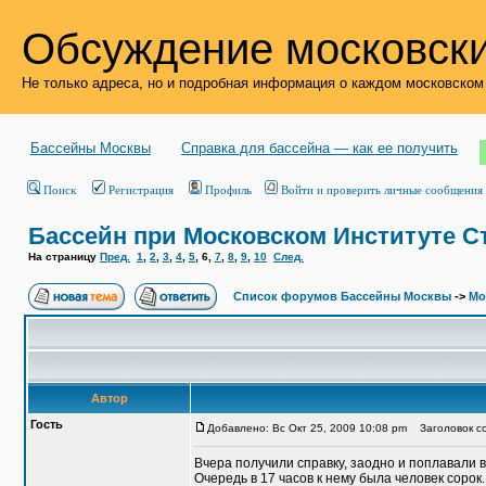
Обсуждение московски
Не только адреса, но и подробная информация о каждом московском
Бассейны Москвы
Справка для бассейна — как ее получить
Поиск
Регистрация
Профиль
Войти и проверить личные сообщения
Бассейн при Московском Институте С
На страницу
Пред.
1
,
2
,
3
,
4
,
5
,
6
,
7
,
8
,
9
,
10
След.
Список форумов Бассейны Москвы
->
Мо
Автор
Гость
Добавлено: Вс Окт 25, 2009 10:08 pm
Заголовок со
Вчера получили справку, заодно и поплавали в
Очередь в 17 часов к нему была человек соро