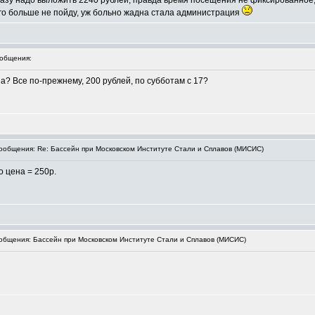
сразу надо выложить 2240 рублей, правда время посещения не фиксированное, 
того больше не пойду, уж больно жадна стала администрация
общения:
на? Все по-прежнему, 200 рублей, по субботам с 17?
общения: Re: Бассейн при Московском Институте Стали и Сплавов (МИСИС)
о цена = 250р.
бщения: Бассейн при Московском Институте Стали и Сплавов (МИСИС)