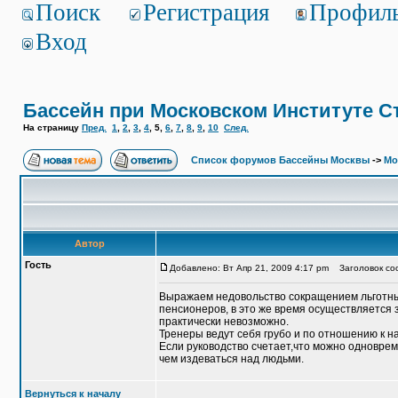
Поиск
Регистрация
Профил
Вход
Бассейн при Московском Институте С
На страницу
Пред.
1
,
2
,
3
,
4
,
5
,
6
,
7
,
8
,
9
,
10
След.
Список форумов Бассейны Москвы
->
Мо
Автор
Гость
Добавлено: Вт Апр 21, 2009 4:17 pm
Заголовок соо
Выражаем недовольство сокращением льготных
пенсионеров, в это же время осуществляется з
практически невозможно.
Тренеры ведут себя грубо и по отношению к на
Если руководство счетает,что можно одноврем
чем издеваться над людьми.
Вернуться к началу