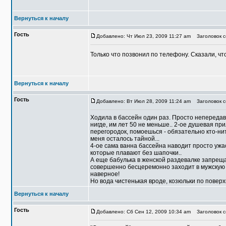
Вернуться к началу
Гость
Добавлено: Чт Июл 23, 2009 11:27 am
Заголовок со
Только что позвонил по телефону. Сказали, чт
Вернуться к началу
Гость
Добавлено: Вт Июл 28, 2009 11:24 am
Заголовок со
Ходила в бассейн один раз. Просто непередав
нигде, им лет 50 не меньше.. 2-ое душевая пр
перегородок, помоешься - обязательно кто-нит
меня осталось тайной...
4-ое сама ванна бассейна наводит просто ужас
которые плавают без шапочки..
А еще бабулька в женской раздевалке запреща
совершенно бесцеремонно заходит в мужскую р
наверное!
Но вода чистенькая вроде, козюльки по поверх
Вернуться к началу
Гость
Добавлено: Сб Сен 12, 2009 10:34 am
Заголовок со