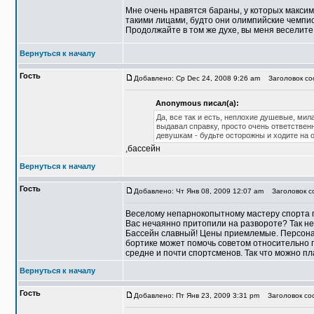
Мне очень нравятся бараны, у которых максим
такими лицами, будто они олимпийские чемпи
Продолжайте в том же духе, вы меня веселите
Вернуться к началу
Гость
Добавлено: Ср Dec 24, 2008 9:26 am
Заголовок соо
Anonymous писал(а):
Да, все так и есть, неплохие душевые, мил
выдавал справку, просто очень ответственн
девушкам - будьте осторожны и ходите на 
,бассейн
Вернуться к началу
Гость
Добавлено: Чт Янв 08, 2009 12:07 am
Заголовок со
Веселому непарнокопытному мастеру спорта п
Вас нечаянно притопили на развороте? Так не 
Бассейн славный! Цены приемлемые. Персонал
бортике может помочь советом относительно п
средне и почти спортсменов. Так что можно пла
Вернуться к началу
Гость
Добавлено: Пт Янв 23, 2009 3:31 pm
Заголовок соо