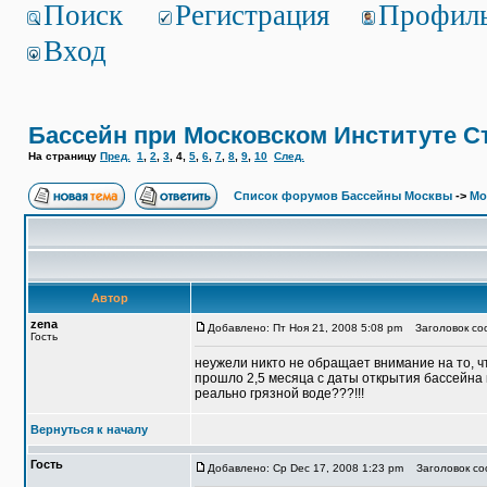
Поиск
Регистрация
Профил
Вход
Бассейн при Московском Институте С
На страницу
Пред.
1
,
2
,
3
,
4
,
5
,
6
,
7
,
8
,
9
,
10
След.
Список форумов Бассейны Москвы
->
Мо
Автор
zena
Добавлено: Пт Ноя 21, 2008 5:08 pm
Заголовок соо
Гость
неужели никто не обращает внимание на то, ч
прошло 2,5 месяца с даты открытия бассейна п
реально грязной воде???!!!
Вернуться к началу
Гость
Добавлено: Ср Dec 17, 2008 1:23 pm
Заголовок соо