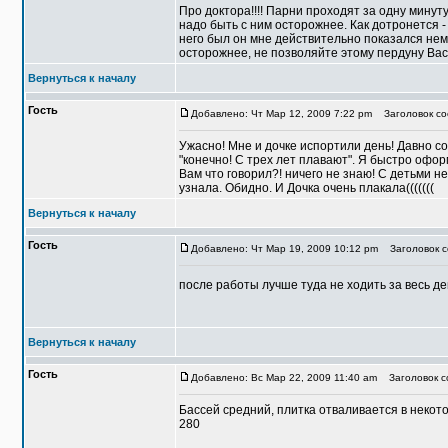
Про доктора!!!! Парни проходят за одну минут
надо быть с ним осторожнее. Как дотронется - 
него был он мне действительно показался немн
осторожнее, не позволяйте этому пердуну Вас
Вернуться к началу
Гость
Добавлено: Чт Мар 12, 2009 7:22 pm
Заголовок со
Ужасно! Мне и дочке испортили день! Давно со
"конечно! С трех лет плавают". Я быстро оформи
Вам что говорил?! ничего не знаю! С детьми не
узнала. Обидно. И Дочка очень плакала(((((((
Вернуться к началу
Гость
Добавлено: Чт Мар 19, 2009 10:12 pm
Заголовок со
после работы лучше туда не ходить за весь де
Вернуться к началу
Гость
Добавлено: Вс Мар 22, 2009 11:40 am
Заголовок со
Бассей средний, плитка отваливается в некото
280