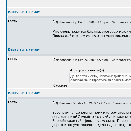
Вернуться к началу
Гость
Добавлено: Ср Dec 17, 2008 1:23 pm
Заголовок соо
Мне очень нравятся бараны, у которых максим
Продолжайте в том же духе, вы меня веселите
Вернуться к началу
Гость
Добавлено: Ср Dec 24, 2008 9:26 am
Заголовок соо
Anonymous писал(а):
Да, все так и есть, неплохие душевые,
облапал меня (простите за сленг) в ме
,бассейн
Вернуться к началу
Гость
Добавлено: Чт Янв 08, 2009 12:07 am
Заголовок со
Веселому непарнокопытному мастеру спорта по
неразрядники! Ступайте к своим! Или там смею
Бассейн славный! Цены приемлемые. Персонал
дорожки, по умолчанию, поделены для тех, кто