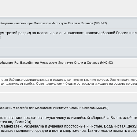
бщения: бассейн при Московском Институте Стали и Сплавов (МИСИС)
ум третий разряд по плаванию, а они надевают шапочки сборной России и пл
!
бщения: Re: Бассейн при Московском Институте Стали и Сплавов (МИСИС)
 милая бабушка-смотрительница в раздевалке, только так и не поняла, был ли врач, ко
стах, далеких от грибка. Совет девушкам - будьте осторожны и ходите на осмотр со с
общения: бассейн при Московском Институте Стали и Сплавов (МИСИС)
 плаванию, несостоявшемуся члену олимпийской сборной: а Вы что злобству
тся над Вами?!)))
 адекватен. Раздевалка и душевая просторные и чистые. Вода чистая. Дежу
 плавает медленно, средне и почти спортсменов. Так что можно плавать в свое