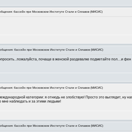
бщения: бассейн при Московском Институте Стали и Сплавов (МИСИС)
бщения: бассейн при Московском Институте Стали и Сплавов (МИСИС)
опросить...пожалуйста, почаще в женской раздевалке подметайте пол....и фен т
бщения: бассейн при Московском Институте Стали и Сплавов (МИСИС)
еждународной категории: я отнюдь не злобствую! Просто это выглядит, ну н
о мне наблюдать и за этими людьми!
бщения: бассейн при Московском Институте Стали и Сплавов (МИСИС)