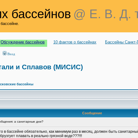
х бассейнов
@ Е. В. Д. 
 бассейне.
Обсуждение бассейнов
10 фактов о бассейнах
Бассейны Санкт-
Вход
тали и Сплавов (МИСИС)
сковские бассейны
Сообщение
бщения: а санитарные дни?
то в бассейне обязательно, как минимум раз в месяц, должен быть санитарн
брузгует плавать в реально грязной воде???!!!