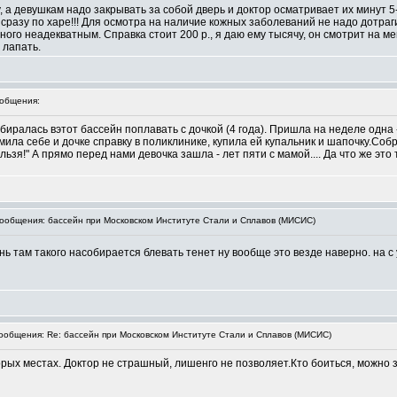
у, а девушкам надо закрывать за собой дверь и доктор осматривает их минут 5
сразу по харе!!! Для осмотра на наличие кожных заболеваний не надо дотрагив
ого неадекватным. Справка стоит 200 р., я даю ему тысячу, он смотрит на ме
 лапать.
общения:
биралась вэтот бассейн поплавать с дочкой (4 года). Пришла на неделе одна
ла себе и дочке справку в поликлинике, купила ей купальник и шапочку.Собралис
льзя!" А прямо перед нами девочка зашла - лет пяти с мамой.... Да что же эт
общения: бассейн при Московском Институте Стали и Сплавов (МИСИС)
нь там такого насобирается блевать тенет ну вообще это везде наверно. на с
общения: Re: бассейн при Московском Институте Стали и Сплавов (МИСИС)
рых местах. Доктор не страшный, лишенго не позволяет.Кто боиться, можно з