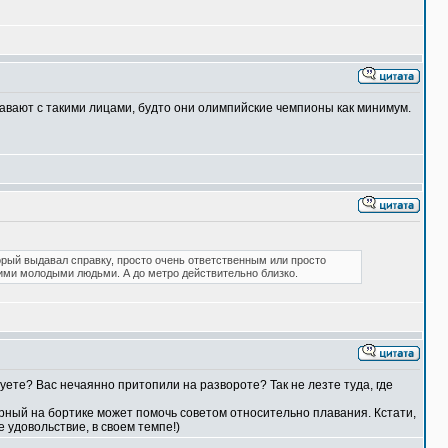
авают с такими лицами, будто они олимпийские чемпионы как минимум.
торый выдавал справку, просто очень ответственным или просто
воими молодыми людьми. А до метро действительно близко.
ете? Вас нечаянно притопили на развороте? Так не лезте туда, где
рный на бортике может помочь советом относительно плавания. Кстати,
 удовольствие, в своем темпе!)