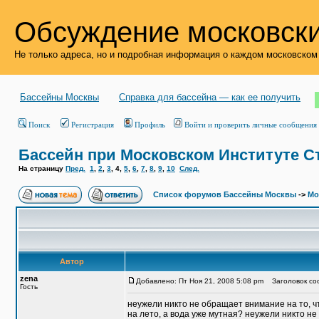
Обсуждение московски
Не только адреса, но и подробная информация о каждом московском
Бассейны Москвы
Справка для бассейна — как ее получить
Поиск
Регистрация
Профиль
Войти и проверить личные сообщения
Бассейн при Московском Институте С
На страницу
Пред.
1
,
2
,
3
,
4
,
5
,
6
,
7
,
8
,
9
,
10
След.
Список форумов Бассейны Москвы
->
Мо
Автор
zena
Добавлено: Пт Ноя 21, 2008 5:08 pm
Заголовок соо
Гость
неужели никто не обращает внимание на то, ч
на лето, а вода уже мутная? неужели никто не 