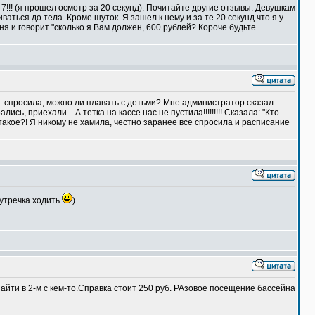
-7!!! (я прошел осмотр за 20 секунд). Почитайте другие отзывы. Девушкам
аться до тела. Кроме шуток. Я зашел к нему и за те 20 секунд что я у
ня и говорит "сколько я Вам должен, 600 рублей? Короче будьте
 - спросила, можно ли плавать с детьми? Мне администратор сказал -
ь, приехали... А тетка на кассе нас не пустила!!!!!!!!! Сказала: "Кто
о такое?! Я никому не хамила, честно заранее все спросила и расписание
 утречка ходить
)
айти в 2-м с кем-то.Справка стоит 250 руб. РАзовое посещение бассейна