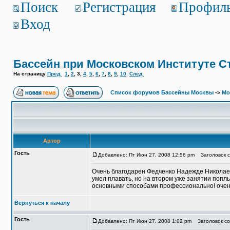
Поиск
Регистрация
Профил
Вход
Бассейн при Московском Институте С
На страницу
Пред.
1
,
2
,
3
,
4
,
5
,
6
,
7
,
8
,
9
,
10
След.
Список форумов Бассейны Москвы
->
Мо
Автор
Гость
Добавлено: Пт Июн 27, 2008 12:56 pm
Заголовок со
Очень благодарен Федченко Надежде Николаевн
умел плавать, но на втором уже занятии поп
основными способами профессионально! оч
Вернуться к началу
Гость
Добавлено: Пт Июн 27, 2008 1:02 pm
Заголовок соо