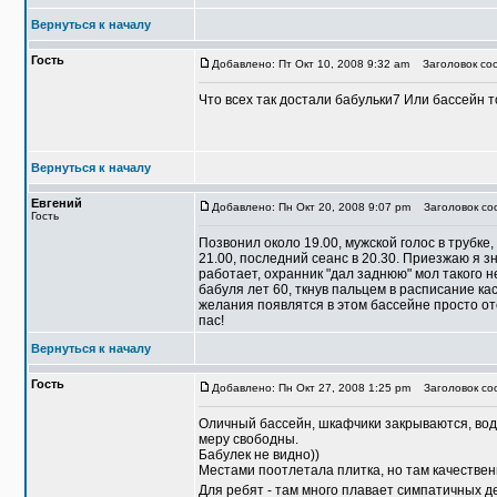
Вернуться к началу
Гость
Добавлено: Пт Окт 10, 2008 9:32 am
Заголовок соо
Что всех так достали бабульки7 Или бассейн т
Вернуться к началу
Евгений
Добавлено: Пн Окт 20, 2008 9:07 pm
Заголовок со
Гость
Позвонил около 19.00, мужской голос в трубке,
21.00, последний сеанс в 20.30. Приезжаю я зн
работает, охранник "дал заднюю" мол такого н
бабуля лет 60, ткнув пальцем в расписание к
желания появлятся в этом бассейне просто отсу
пас!
Вернуться к началу
Гость
Добавлено: Пн Окт 27, 2008 1:25 pm
Заголовок соо
Оличный бассейн, шкафчики закрываются, вода 
меру свободны.
Бабулек не видно))
Местами поотлетала плитка, но там качестве
Для ребят - там много плавает симпатичных 