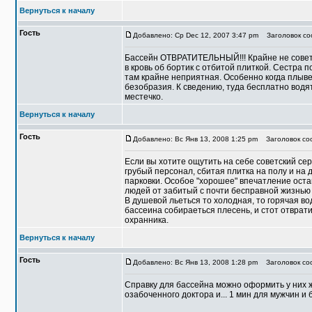
Вернуться к началу
Гость
Добавлено: Ср Dec 12, 2007 3:47 pm
Заголовок соо
Бассейн ОТВРАТИТЕЛЬНЫЙ!!! Крайне не совету
в кровь об бортик с отбитой плиткой. Сестра 
там крайне неприятная. Особенно когда плыве
безобразия. К сведению, туда бесплатно водят
местечко.
Вернуться к началу
Гость
Добавлено: Вс Янв 13, 2008 1:25 pm
Заголовок соо
Если вы хотите ощутить на себе советский се
грубый персонал, сбитая плитка на полу и на д
парковки. Особое "хорошее" впечатление оста
людей от забитый с почти бесправной жизнью
В душевой льеться то холодная, то горячая во
бассеина собираеться плесень, и стот отврати
охранника.
Вернуться к началу
Гость
Добавлено: Вс Янв 13, 2008 1:28 pm
Заголовок соо
Справку для бассейна можно оформить у них ж
озабоченного доктора и... 1 мин для мужчин и 