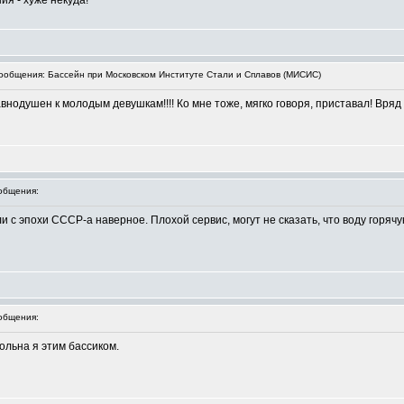
ия - хуже некуда!
общения: Бассейн при Московском Институте Стали и Сплавов (МИСИС)
внодушен к молодым девушкам!!!! Ко мне тоже, мягко говоря, приставал! Вряд
общения:
и с эпохи СССР-а наверное. Плохой сервис, могут не сказать, что воду горяч
общения:
вольна я этим бассиком.