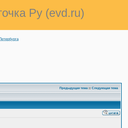
точка Ру (evd.ru)
Петербурга
Предыдущая тема
::
Следующая тема