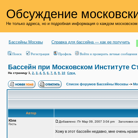
Обсуждение московски
Не только адреса, но и подробная информация о каждом московском
Бассейны Москвы
Справка для бассейна — как ее получить
Поиск
Регистрация
Профиль
Войти и проверить личные сообщения
Бассейн при Московском Институте С
На страницу
1
,
2
,
3
,
4
,
5
,
6
,
7
,
8
,
9
,
10
След.
Список форумов Бассейны Москвы
->
Мо
Автор
Юля
Добавлено: Пт Мар 09, 2007 3:04 pm
Заголовок соо
Гость
Хожу в этот бассейн недавно, мне очень нрави