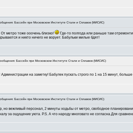
бщения: Бассейн при Московском Институте Стали и Сплавов (МИСИС)
. От метро тоже ооочень близко!
Где-то полгода или раньше там отремонти
рываются и никто ничего не ворует. Бабульки милые бдят!
общения: Бассейн при Московском Институте Стали и Сплавов (МИСИС)
 Администрации на заметку! Бабулек пускать строго по 1 на 15 минут, больш
бщения: Бассейн при Московском Институте Стали и Сплавов (МИСИС)
, но вежливый персонал, 2 минуты ходьбы от метро, свободное планирование
налу за ощущение уюта. P.S. А что народу многовато не согласна.Для сравне