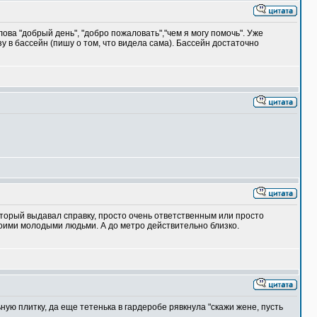
ова "добрый день", "добро пожаловать","чем я могу помочь". Уже
у в бассейн (пишу о том, что видела сама). Бассейн достаточно
который выдавал справку, просто очень ответственным или просто
своими молодыми людьми. А до метро действительно близко.
ую плитку, да еще тетенька в гардеробе рявкнула "скажи жене, пусть