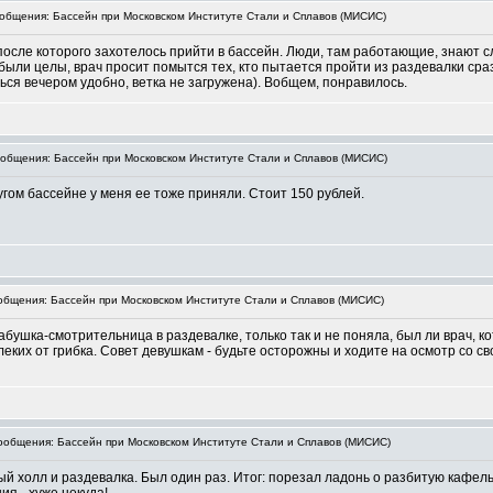
бщения: Бассейн при Московском Институте Стали и Сплавов (МИСИС)
после которого захотелось прийти в бассейн. Люди, там работающие, знают сл
были целы, врач просит помытся тех, кто пытается пройти из раздевалки сраз
ься вечером удобно, ветка не загружена). Вобщем, понравилось.
бщения: Бассейн при Московском Институте Стали и Сплавов (МИСИС)
угом бассейне у меня ее тоже приняли. Стоит 150 рублей.
бщения: Бассейн при Московском Институте Стали и Сплавов (МИСИС)
бабушка-смотрительница в раздевалке, только так и не поняла, был ли врач, 
алеких от грибка. Совет девушкам - будьте осторожны и ходите на осмотр со 
общения: Бассейн при Московском Институте Стали и Сплавов (МИСИС)
 холл и раздевалка. Был один раз. Итог: порезал ладонь о разбитую кафельн