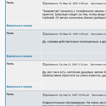
Гость
Добавлено: Пт Мар 16, 2007 4:58 pm
Заголовок соо
"Знакомство" началось с телефонного звонка, 
приятно. Бабульки следят за тем, чтобы вещи 
глубокий. От метро ооооочень близко (добират
Вернуться к началу
Гость
Добавлено: Сб Мар 31, 2007 4:00 pm
Заголовок соо
Да, справки действительно полноценные, в др
Вернуться к началу
Гость
Добавлено: Ср Апр 11, 2007 1:13 pm
Заголовок соо
Да, все так и есть, неплохие душевые, милая 
облапал меня (простите за сленг) в местах, д
Вернуться к началу
Гость
Добавлено: Ср Апр 11, 2007 10:04 pm
Заголовок со
Отвратительное обслуживание. Не очень чистый