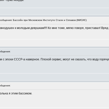
ия - хуже некуда!
общения: Бассейн при Московском Институте Стали и Сплавов (МИСИС)
внодушен к молодым девушкам!!!! Ко мне тоже, мягко говоря, приставал! Вряд
общения:
и с эпохи СССР-а наверное. Плохой сервис, могут не сказать, что воду горяч
общения:
вольна я этим бассиком.