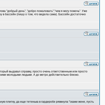
ова "добрый день", "добро пожаловать","чем я могу помочь". Уже
у в бассейн (пишу о том, что видела сама). Бассейн достаточно
который выдавал справку, просто очень ответственным или просто
своими молодыми людьми. А до метро действительно близко.
ую плитку, да еще тетенька в гардеробе рявкнула "скажи жене, пусть