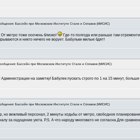
бщения: Бассейн при Московском Институте Стали и Сплавов (МИСИС)
. От метро тоже ооочень близко!
Где-то полгода или раньше там отремонти
рываются и никто ничего не ворует. Бабульки милые бдят!
общения: Бассейн при Московском Институте Стали и Сплавов (МИСИС)
 Администрации на заметку! Бабулек пускать строго по 1 на 15 минут, больш
бщения: Бассейн при Московском Институте Стали и Сплавов (МИСИС)
, но вежливый персонал, 2 минуты ходьбы от метро, свободное планирование
налу за ощущение уюта. P.S. А что народу многовато не согласна.Для сравне