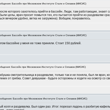
бщения: Бассейн при Московском Институте Стали и Сплавов (МИСИС)
после которого захотелось прийти в бассейн. Люди, там работающие, знают сл
были целы, врач просит помытся тех, кто пытается пройти из раздевалки сраз
ься вечером удобно, ветка не загружена). Вобщем, понравилось.
бщения: Бассейн при Московском Институте Стали и Сплавов (МИСИС)
угом бассейне у меня ее тоже приняли. Стоит 150 рублей.
бщения: Бассейн при Московском Институте Стали и Сплавов (МИСИС)
бабушка-смотрительница в раздевалке, только так и не поняла, был ли врач, 
алеких от грибка. Совет девушкам - будьте осторожны и ходите на осмотр со 
общения: Бассейн при Московском Институте Стали и Сплавов (МИСИС)
 холл и раздевалка. Был один раз. Итог: порезал ладонь о разбитую кафельн