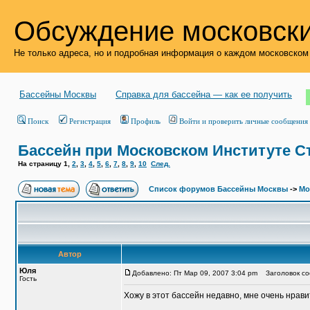
Обсуждение московски
Не только адреса, но и подробная информация о каждом московском
Бассейны Москвы
Справка для бассейна — как ее получить
Поиск
Регистрация
Профиль
Войти и проверить личные сообщения
Бассейн при Московском Институте С
На страницу
1
,
2
,
3
,
4
,
5
,
6
,
7
,
8
,
9
,
10
След.
Список форумов Бассейны Москвы
->
Мо
Автор
Юля
Добавлено: Пт Мар 09, 2007 3:04 pm
Заголовок соо
Гость
Хожу в этот бассейн недавно, мне очень нрави