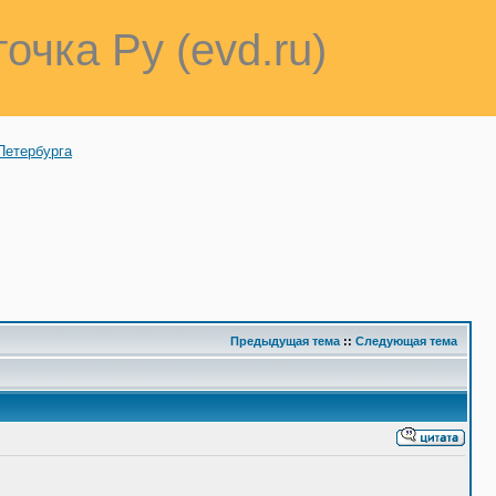
точка Ру (evd.ru)
Петербурга
Предыдущая тема
::
Следующая тема