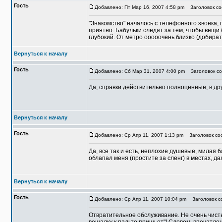
Гость
Добавлено: Пт Мар 16, 2007 4:58 pm
Заголовок соо
"Знакомство" началось с телефонного звонка, 
приятно. Бабульки следят за тем, чтобы вещи 
глубокий. От метро ооооочень близко (добират
Вернуться к началу
Гость
Добавлено: Сб Мар 31, 2007 4:00 pm
Заголовок соо
Да, справки действительно полноценные, в др
Вернуться к началу
Гость
Добавлено: Ср Апр 11, 2007 1:13 pm
Заголовок соо
Да, все так и есть, неплохие душевые, милая 
облапал меня (простите за сленг) в местах, д
Вернуться к началу
Гость
Добавлено: Ср Апр 11, 2007 10:04 pm
Заголовок со
Отвратительное обслуживание. Не очень чистый