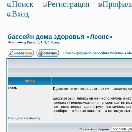
Поиск
Регистрация
Профил
Вход
бассейн дома здоровья «Леонс»
На страницу
Пред.
1
,
2
,
3
,
4
След.
Список форумов Бассейны Москвы
->
Мо
Автор
Гость
Добавлено: Вт Ноя 02, 2010 3:22 pm
Заголовок соо
Бассейн был. Теперь он же - нопо клубным карт
пропасть!! неворзможно ни попариться, ни поза
нет.. полотиенца - одно в руки - как хочешь та
наоборот - в баньке постоять - а потом уж выт
Вернуться к началу
Показать сообщения: