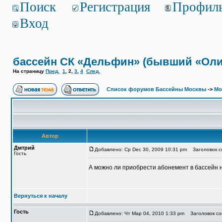
Поиск
Регистрация
Профил
Вход
бассейн СК «Дельфин» (бывший «Ол
На страницу
Пред.
1
,
2
,
3
,
4
След.
Список форумов Бассейны Москвы
->
Мо
Автор
Дмтрий
Добавлено: Ср Dec 30, 2009 10:31 pm
Заголовок со
Гость
А можно ли приобрести абонемент в бассейн на
Вернуться к началу
Гость
Добавлено: Чт Мар 04, 2010 1:33 pm
Заголовок со